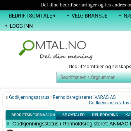
Del dine bedriftserfaringer og les andres 
BEDRIFTSOMTALER
VELG BRANSJE
NÆ
LOGG INN
Bedriftsomtaler og selskap
«
Godkjenningsstatus i Renholdsregisteret: VARAS AS
Godkjenningsstatus
BEDRIFTSINFORMASJON
SE OMTALER
DEL ERFARING
KA
Godkjenningsstatus i Renholdsregisteret: ANM