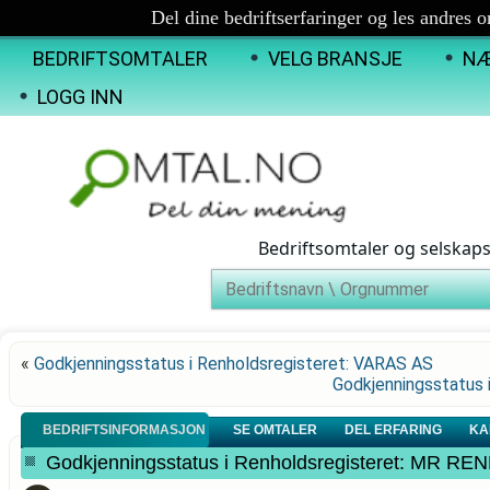
Del dine bedriftserfaringer og les andres 
BEDRIFTSOMTALER
VELG BRANSJE
NÆ
LOGG INN
Bedriftsomtaler og selskap
«
Godkjenningsstatus i Renholdsregisteret: VARAS AS
Godkjenningsstatus
BEDRIFTSINFORMASJON
SE OMTALER
DEL ERFARING
KA
Godkjenningsstatus i Renholdsregisteret: MR 