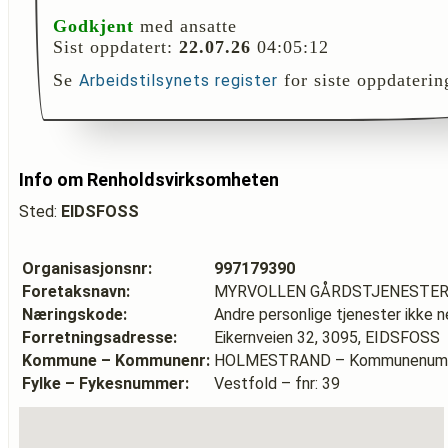
Godkjent
med ansatte
Sist oppdatert:
22.07.26
04:05:12
Se
for siste oppdaterin
Arbeidstilsynets register
Info om Renholdsvirksomheten
Sted:
EIDSFOSS
Organisasjonsnr:
997179390
Foretaksnavn:
MYRVOLLEN GÅRDSTJENESTE
Næringskode:
Andre personlige tjenester ikke 
Forretningsadresse:
Eikernveien 32, 3095, EIDSFOSS
Kommune – Kommunenr:
HOLMESTRAND – Kommunenumm
Fylke – Fykesnummer:
Vestfold – fnr: 39