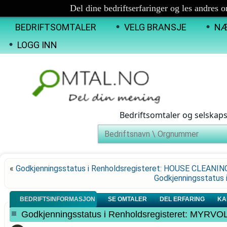
Del dine bedriftserfaringer og les andres 
BEDRIFTSOMTALER
VELG BRANSJE
NÆ
LOGG INN
Bedriftsomtaler og selskap
«
Godkjenningsstatus i Renholdsregisteret: HOUSE CLEANIN
Godkjenningsstatus 
BEDRIFTSINFORMASJON
SE OMTALER
DEL ERFARING
KA
Godkjenningsstatus i Renholdsregisteret: M