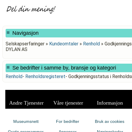
Navigasjon
Selskapserfaringer »
Kundeomtaler
»
Renhold
»
Godkjenningss
DYLAN AS
Se bedrifter i samme by, bransje og kategori
Renhold
-
Renholdsregisteret
-
Godkjenningsstatus i Renhold
Andre Tjenester
Våre tjenester
Informasjon
Museumsnett
For bedrifter
Bruk av cookies
Gratis programmer
Annonser
Næringskoder