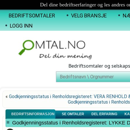
Del dine bedriftserfaringer og les andres 
BEDRIFTSOMTALER
VELG BRANSJE
NÆ
LOGG INN
Bedriftsomtaler og selskap
«
Godkjenningsstatus i Renholdsregisteret: VERA RENHOLD 
Godkjenningsstatus i Renhol
BEDRIFTSINFORMASJON
SE OMTALER
DEL ERFARING
KA
Godkjenningsstatus i Renholdsregisteret: LYKKE