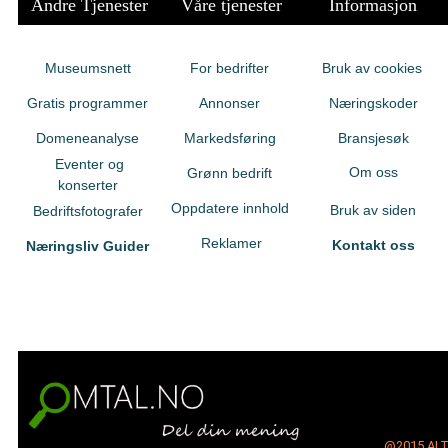
Andre Tjenester
Våre tjenester
Informasjon
Museumsnett
For bedrifter
Bruk av cookies
Gratis programmer
Annonser
Næringskoder
Domeneanalyse
Markedsføring
Bransjesøk
Eventer og
Om oss
Grønn bedrift
konserter
Oppdatere innhold
Bruk av siden
Bedriftsfotografer
Reklamer
Kontakt oss
Næringsliv Guider
@2015
AL