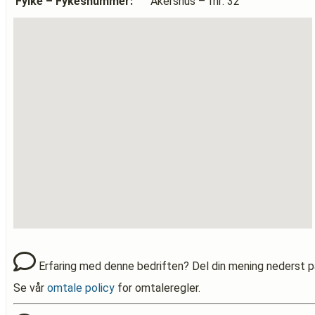
Fylke – Fykesnummer:
Akershus – fnr: 32
Erfaring med denne bedriften? Del din mening nederst p
Se vår
omtale policy
for omtaleregler.