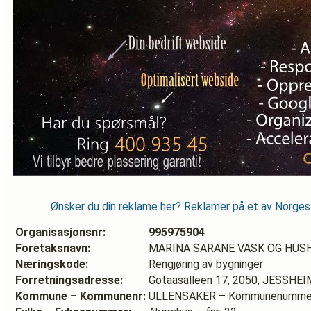
Ønsker du din reklame her? Reklamer på et av Norge
Organisasjonsnr:
995975904
Foretaksnavn:
MARINA SARANE VASK OG HUS
Næringskode:
Rengjøring av bygninger
Forretningsadresse:
Gotaasalleen 17, 2050, JESSHEI
Kommune – Kommunenr:
ULLENSAKER – Kommunenummer