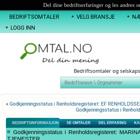
Del dine bedriftserfaringer og les andres 
BEDRIFTSOMTALER
VELG BRANSJE
NÆ
LOGG INN
Bedriftsomtaler og selskap
«
Godkjenningsstatus i Renholdsregisteret: EF RENHOLDSS
Godkjenningsstatus i Renho
BEDRIFTSINFORMASJON
SE OMTALER
DEL ERFARING
KA
Godkjenningsstatus i Renholdsregisteret: M
TJENESTER