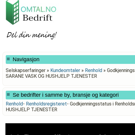
Navigasjon
Selskapserfaringer »
Kundeomtaler
»
Renhold
»
Godkjennings
SARANE VASK OG HUSHJELP TJENESTER
Se bedrifter i samme by, bransje og kategori
Renhold
-
Renholdsregisteret
-
Godkjenningsstatus i Renhol
HUSHJELP TJENESTER