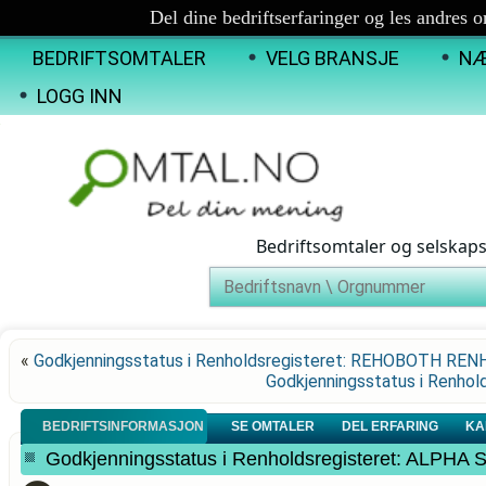
Del dine bedriftserfaringer og les andres 
BEDRIFTSOMTALER
VELG BRANSJE
NÆ
LOGG INN
Bedriftsomtaler og selskap
«
Godkjenningsstatus i Renholdsregisteret: REHOBOTH RE
Godkjenningsstatus i Renh
BEDRIFTSINFORMASJON
SE OMTALER
DEL ERFARING
KA
Godkjenningsstatus i Renholdsregisteret: ALPHA