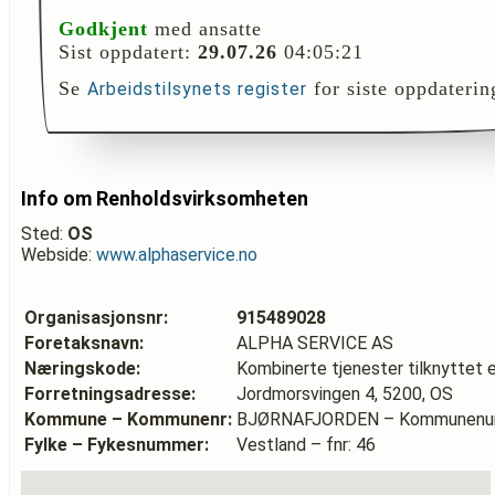
Godkjent
med ansatte
Sist oppdatert:
29.07.26
04:05:21
Se
for siste oppdaterin
Arbeidstilsynets register
Info om Renholdsvirksomheten
Sted:
OS
Webside:
www.alphaservice.no
Organisasjonsnr:
915489028
Foretaksnavn:
ALPHA SERVICE AS
Næringskode:
Kombinerte tjenester tilknyttet 
Forretningsadresse:
Jordmorsvingen 4, 5200, OS
Kommune – Kommunenr:
BJØRNAFJORDEN – Kommunenu
Fylke – Fykesnummer:
Vestland – fnr: 46