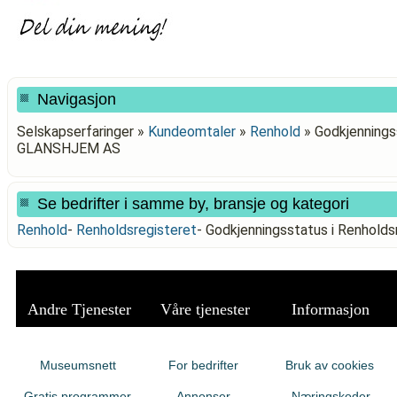
Navigasjon
Selskapserfaringer »
Kundeomtaler
»
Renhold
»
Godkjenningss
GLANSHJEM AS
Se bedrifter i samme by, bransje og kategori
Renhold
-
Renholdsregisteret
-
Godkjenningsstatus i Renhol
Andre Tjenester
Våre tjenester
Informasjon
Museumsnett
For bedrifter
Bruk av cookies
Gratis programmer
Annonser
Næringskoder