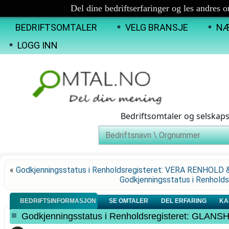
Del dine bedriftserfaringer og les andres 
BEDRIFTSOMTALER
VELG BRANSJE
NÆ
LOGG INN
Bedriftsomtaler og selskap
«
Godkjenningsstatus i Renholdsregisteret: VERA RENHOLD 
Godkjenningsstatus i Renhol
BEDRIFTSINFORMASJON
SE OMTALER
DEL ERFARING
KA
Godkjenningsstatus i Renholdsregisteret: GLAN