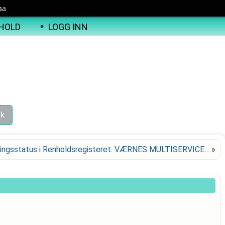
ma
HOLD
LOGG INN
ingsstatus i Renholdsregisteret: VÆRNES MULTISERVICE…
»