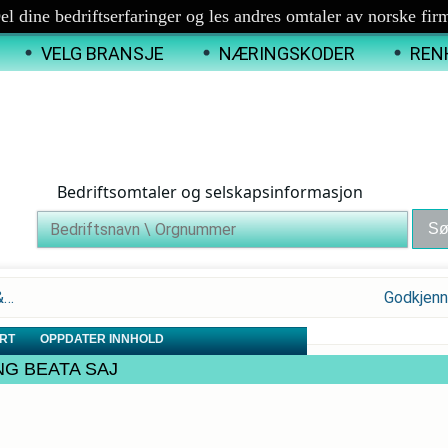
el dine bedriftserfaringer og les andres omtaler av norske fir
VELG BRANSJE
NÆRINGSKODER
REN
Bedriftsomtaler og selskapsinformasjon
&…
Godkjenn
RT
OPPDATER INNHOLD
NING BEATA SAJ