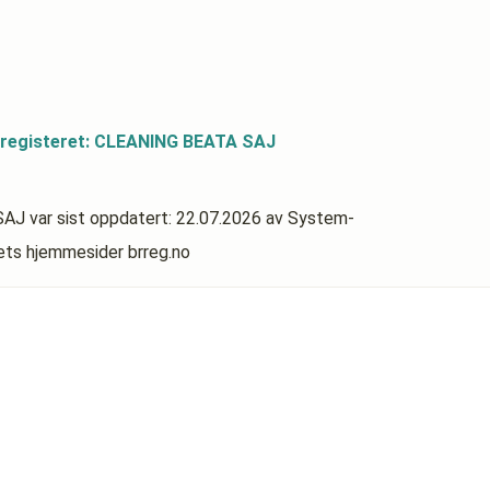
sregisteret: CLEANING BEATA SAJ
 SAJ
var sist oppdatert:
22.07.2026
av System-
rets hjemmesider brreg.no