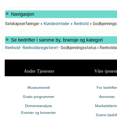
Navigasjon
Selskapserfaringer »
Kundeomtaler
»
Renhold
»
Godkjennings
Se bedrifter i samme by, bransje og kategori
Renhold
-
Renholdsregisteret
-
Godkjenningsstatus i Renhold
Andre Tjenester
Våre tjenest
Museumsnett
For bedrifte
Gratis programmer
Annonser
Domeneanalyse
Markedsføri
Eventer og konserter
Grønn bedrif