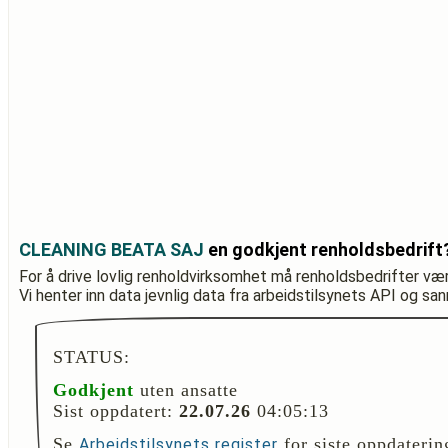
CLEANING BEATA SAJ
en godkjent renholdsbedrift
For å drive lovlig renholdvirksomhet må renholdsbedrifter væ
Vi henter inn data jevnlig data fra arbeidstilsynets API og sa
STATUS:
Godkjent
uten ansatte
Sist oppdatert:
22.07.26
04:05:13
Se
for siste oppdaterin
Arbeidstilsynets register