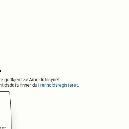
?
re godkjent av Arbeidstilsynet.
nntidsdata finner du
i renholdsregisteret
.
ger