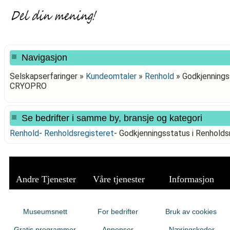
Navigasjon
Selskapserfaringer »
Kundeomtaler
»
Renhold
»
Godkjennings
CRYOPRO
Se bedrifter i samme by, bransje og kategori
Renhold
-
Renholdsregisteret
-
Godkjenningsstatus i Renhol
Andre Tjenester
Våre tjenester
Informasjon
Museumsnett
For bedrifter
Bruk av cookies
Gratis programmer
Annonser
Næringskoder