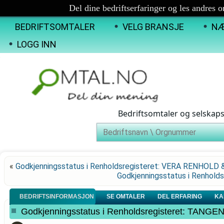
Del dine bedriftserfaringer og les andres 
BEDRIFTSOMTALER
VELG BRANSJE
NÆ
LOGG INN
Bedriftsomtaler og selskap
«
Godkjenningsstatus i Renholdsregisteret: VERA RENHOLD 
Godkjenningsstatus i Renhol
BEDRIFTSINFORMASJON
SE OMTALER
DEL ERFARING
KA
Godkjenningsstatus i Renholdsregisteret: TAN