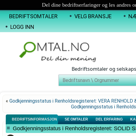
Del dine bedriftserfaringer og les andres 
BEDRIFTSOMTALER
VELG BRANSJE
NÆ
LOGG INN
Bedriftsomtaler og selskap
«
Godkjenningsstatus i Renholdsregisteret: VERA RENHOLD 
Godkjenningsstatus i Renhol
BEDRIFTSINFORMASJON
SE OMTALER
DEL ERFARING
KA
Godkjenningsstatus i Renholdsregisteret: SOL