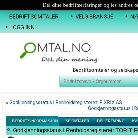
Del dine bedriftserfaringer og les andres 
BEDRIFTSOMTALER
VELG BRANSJE
NÆ
LOGG INN
Bedriftsomtaler og selskap
«
Godkjenningsstatus i Renholdsregisteret: FIXRIX AS
Godkjenningsstatus i
BEDRIFTSINFORMASJON
SE OMTALER
DEL ERFARING
KA
Godkjenningsstatus i Renholdsregisteret: TORIT