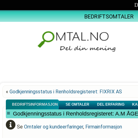
D
BEDRIFTSOMTALER
«
Godkjenningsstatus i Renholdsregisteret: FIXRIX AS
BEDRIFTSINFORMASJON
SE OMTALER
DEL ERFARING
KA
Godkjenningsstatus i Renholdsregisteret: A.M Å
Se
Omtaler og kundeerfaringer
,
Firmainformasjon