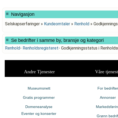
Navigasjon
Selskapserfaringer »
Kundeomtaler
»
Renhold
»
Godkjennings
Se bedrifter i samme by, bransje og kategori
Renhold
-
Renholdsregisteret
-
Godkjenningsstatus i Renhold
Andre Tjenester
Våre tjenest
Museumsnett
For bedrifte
Gratis programmer
Annonser
Domeneanalyse
Markedsføri
Eventer og konserter
Grønn bedrif