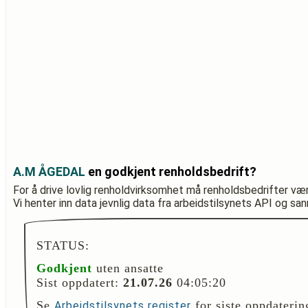
A.M ÅGEDAL
en godkjent renholdsbedrift?
For å drive lovlig renholdvirksomhet må renholdsbedrifter væ
Vi henter inn data jevnlig data fra arbeidstilsynets API og sa
STATUS:
Godkjent
uten ansatte
Sist oppdatert:
21.07.26
04:05:20
Se
for siste oppdaterin
Arbeidstilsynets register