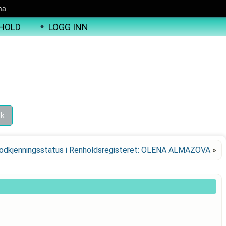
ma
HOLD
LOGG INN
odkjenningsstatus i Renholdsregisteret: OLENA ALMAZOVA
»