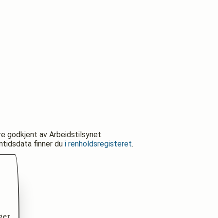
re godkjent av Arbeidstilsynet.
nntidsdata finner du
i renholdsregisteret
.
ger