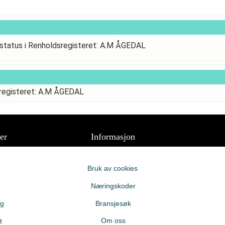
status i Renholdsregisteret: A.M ÅGEDAL
sregisteret: A.M ÅGEDAL
er
Informasjon
r
Bruk av cookies
Næringskoder
ng
Bransjesøk
Om oss
t