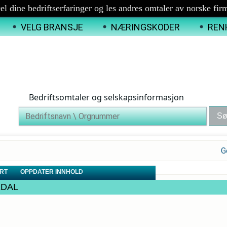
el dine bedriftserfaringer og les andres omtaler av norske fir
VELG BRANSJE
NÆRINGSKODER
REN
Bedriftsomtaler og selskapsinformasjon
G
RT
OPPDATER INNHOLD
GEDAL