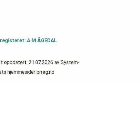
sregisteret: A.M ÅGEDAL
st oppdatert:
21.07.2026
av System-
rets hjemmesider brreg.no