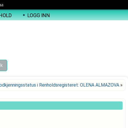
ma
HOLD
LOGG INN
odkjenningsstatus i Renholdsregisteret: OLENA ALMAZOVA
»