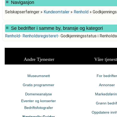
Navigasjon
Selskapserfaringer »
Kundeomtaler
»
Renhold
»
Godkjennings
Se bedrifter i samme by, bransje og kategori
Renhold
-
Renholdsregisteret
-
Godkjenningsstatus i Renhold
Andre Tjenester
Våre tjenest
Museumsnett
For bedrifte
Gratis programmer
Annonser
Domeneanalyse
Markedsføri
Eventer og konserter
Grønn bedrif
Bedriftsfotografer
Oppdatere innh
Næringsliv Guider