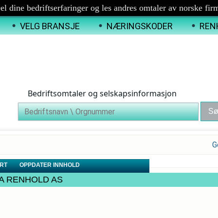
el dine bedriftserfaringer og les andres omtaler av norske fir
VELG BRANSJE
NÆRINGSKODER
REN
Bedriftsomtaler og selskapsinformasjon
G
RT
OPPDATER INNHOLD
OLIA RENHOLD AS