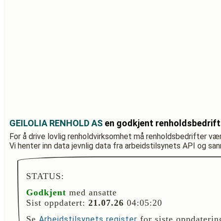
GEILOLIA RENHOLD AS
en godkjent renholdsbedrif
For å drive lovlig renholdvirksomhet må renholdsbedrifter væ
Vi henter inn data jevnlig data fra arbeidstilsynets API og sa
STATUS:
Godkjent
med ansatte
Sist oppdatert:
21.07.26
04:05:20
Se
for siste oppdaterin
Arbeidstilsynets register