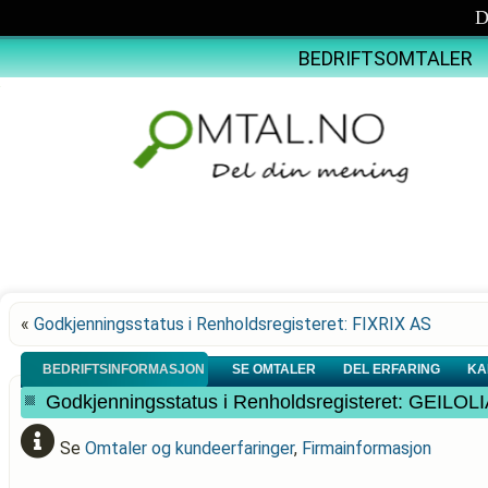
D
BEDRIFTSOMTALER
«
Godkjenningsstatus i Renholdsregisteret: FIXRIX AS
BEDRIFTSINFORMASJON
SE OMTALER
DEL ERFARING
KA
Godkjenningsstatus i Renholdsregisteret: GEIL
Se
Omtaler og kundeerfaringer
,
Firmainformasjon