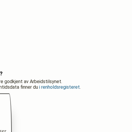
t?
re godkjent av Arbeidstilsynet.
nntidsdata finner du
i renholdsregisteret
.
ger