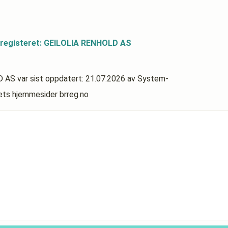
sregisteret: GEILOLIA RENHOLD AS
D AS
var sist oppdatert:
21.07.2026
av System-
rets hjemmesider brreg.no