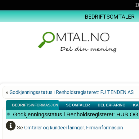
D
BEDRIFTSOMTALER
«
Godkjenningsstatus i Renholdsregisteret: PJ TENDEN AS
BEDRIFTSINFORMASJON
SE OMTALER
DEL ERFARING
KA
Godkjenningsstatus i Renholdsregisteret: HU
Se
Omtaler og kundeerfaringer
,
Firmainformasjon