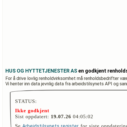
HUS OG HYTTETJENESTER AS
en godkjent renhold
For å drive lovlig renholdvirksomhet må renholdsbedrifter væ
Vi henter inn data jevnlig data fra arbeidstilsynets API og sa
STATUS:
Ikke godkjent
Sist oppdatert:
19.07.26
04:05:02
Se
for siste oppdaterin
Arbeidstilsynets register