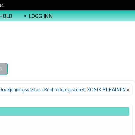
ma
HOLD
LOGG INN
Godkjenningsstatus i Renholdsregisteret: XONIX PIIRAINEN
»