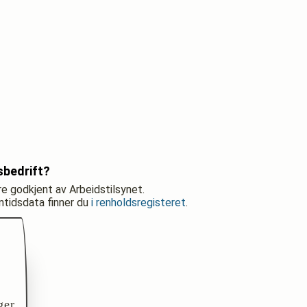
sbedrift?
re godkjent av Arbeidstilsynet.
nntidsdata finner du
i renholdsregisteret
.
ger