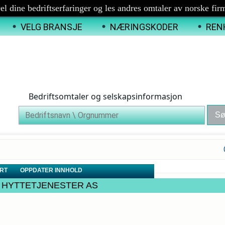
el dine bedriftserfaringer og les andres omtaler av norske fir
VELG BRANSJE
NÆRINGSKODER
REN
Bedriftsomtaler og selskapsinformasjon
RT
OPPDATER INNHOLD
S OG HYTTETJENESTER AS