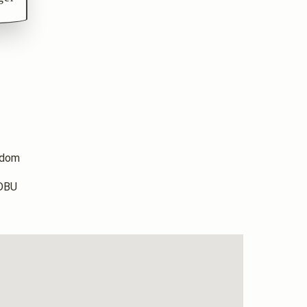
endom
NDBU