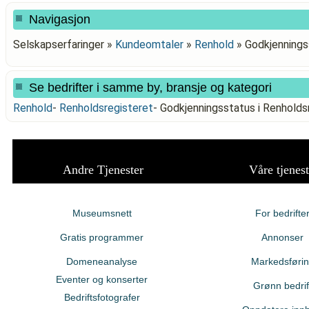
Navigasjon
Selskapserfaringer »
Kundeomtaler
»
Renhold
»
Godkjennings
Se bedrifter i samme by, bransje og kategori
Renhold
-
Renholdsregisteret
-
Godkjenningsstatus i Renhol
Andre Tjenester
Våre tjenest
Museumsnett
For bedrifte
Gratis programmer
Annonser
Domeneanalyse
Markedsføri
Eventer og konserter
Grønn bedrif
Bedriftsfotografer