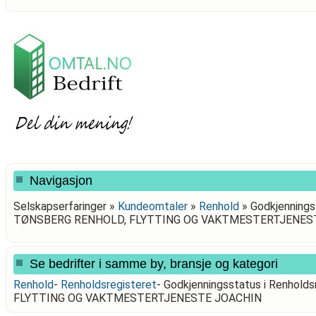
Navigasjon
Selskapserfaringer »
Kundeomtaler
»
Renhold
»
Godkjenningss
TØNSBERG RENHOLD, FLYTTING OG VAKTMESTERTJENES
Se bedrifter i samme by, bransje og kategori
Renhold
-
Renholdsregisteret
-
Godkjenningsstatus i Renhol
FLYTTING OG VAKTMESTERTJENESTE JOACHIN