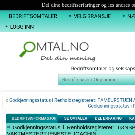
Del dine bedriftserfaringer og les andres 
BEDRIFTSOMTALER
VELG BRANSJE
NÆ
LOGG INN
Bedriftsomtaler og selskap
«
Godkjenningsstatus i Renholdsregisteret: TAMBURSTUEN 
Godkjenningsstatus i
BEDRIFTSINFORMASJON
SE OMTALER
DEL ERFARING
KA
Godkjenningsstatus i Renholdsregisteret: 
VAKTMESTERTJENESTE JOACHIN