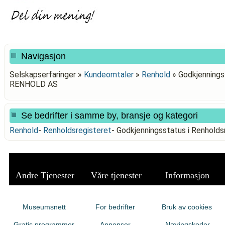
Navigasjon
Selskapserfaringer »
Kundeomtaler
»
Renhold
»
Godkjenningss
RENHOLD AS
Se bedrifter i samme by, bransje og kategori
Renhold
-
Renholdsregisteret
-
Godkjenningsstatus i Renhold
Andre Tjenester
Våre tjenester
Informasjon
Museumsnett
For bedrifter
Bruk av cookies
Gratis programmer
Annonser
Næringskoder