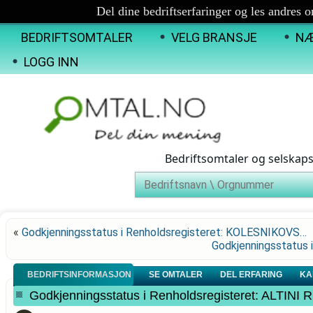
Del dine bedriftserfaringer og les andres 
BEDRIFTSOMTALER
VELG BRANSJE
NÆ
LOGG INN
Bedriftsomtaler og selskap
«
Godkjenningsstatus i Renholdsregisteret: KOLESNIKOVS…
Godkjenningsstatus 
BEDRIFTSINFORMASJON
SE OMTALER
DEL ERFARING
KA
Godkjenningsstatus i Renholdsregisteret: ALTIN