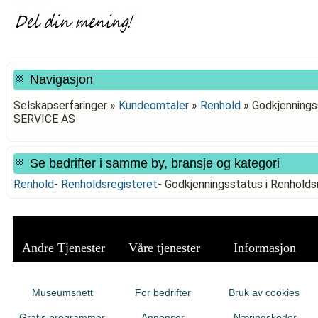
Navigasjon
Selskapserfaringer »
Kundeomtaler
»
Renhold
»
Godkjenningss
SERVICE AS
Se bedrifter i samme by, bransje og kategori
Renhold
-
Renholdsregisteret
-
Godkjenningsstatus i Renhold
Andre Tjenester
Våre tjenester
Informasjon
Museumsnett
For bedrifter
Bruk av cookies
Gratis programmer
Annonser
Næringskoder