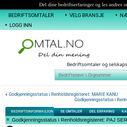
Del dine bedriftserfaringer og les andres 
BEDRIFTSOMTALER
VELG BRANSJE
NÆ
LOGG INN
Bedriftsomtaler og selskap
«
Godkjenningsstatus i Renholdsregisteret: MARIE KANU
Godkjenningsstatus i Re
BEDRIFTSINFORMASJON
SE OMTALER
DEL ERFARING
KA
Godkjenningsstatus i Renholdsregisteret: PAJ S