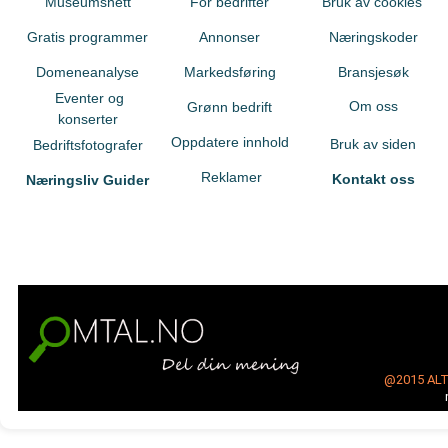
Museumsnett
For bedrifter
Bruk av cookies
Gratis programmer
Annonser
Næringskoder
Domeneanalyse
Markedsføring
Bransjesøk
Eventer og
Om oss
Grønn bedrift
konserter
Oppdatere innhold
Bruk av siden
Bedriftsfotografer
Reklamer
Kontakt oss
Næringsliv Guider
@2015
AL