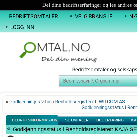
Del dine bedriftserfaringer og les andres 
BEDRIFTSOMTALER
VELG BRANSJE
NÆ
LOGG INN
Bedriftsomtaler og selskap
«
Godkjenningsstatus i Renholdsregisteret: WILCOM AS
Godkjenningsstatus i Re
BEDRIFTSINFORMASJON
SE OMTALER
DEL ERFARING
KA
Godkjenningsstatus i Renholdsregisteret: KAJ