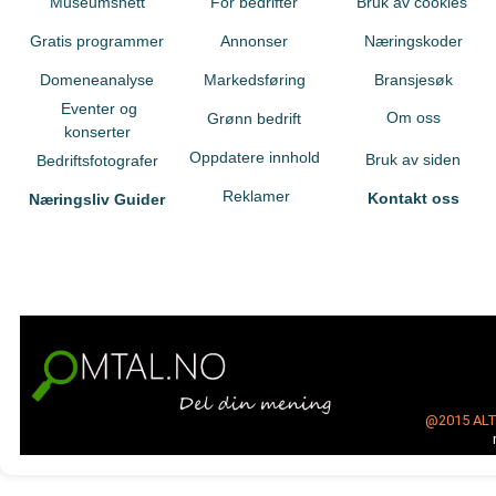
Museumsnett
For bedrifter
Bruk av cookies
Gratis programmer
Annonser
Næringskoder
Domeneanalyse
Markedsføring
Bransjesøk
Eventer og
Om oss
Grønn bedrift
konserter
Oppdatere innhold
Bruk av siden
Bedriftsfotografer
Reklamer
Kontakt oss
Næringsliv Guider
@2015
AL