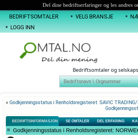
Del dine bedriftserfaringer og les andres 
BEDRIFTSOMTALER
VELG BRANSJE
NÆ
LOGG INN
Bedriftsomtaler og selskap
«
Godkjenningsstatus i Renholdsregisteret: SAVIC TRADIN
Godkjenningsst
BEDRIFTSINFORMASJON
SE OMTALER
DEL ERFARING
KA
Godkjenningsstatus i Renholdsregisteret: N