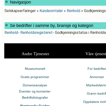
Navigasjon
Selskapserfaringer »
Kundeomtaler
»
Renhold
»
Godkjennings
Se bedrifter i samme by, bransje og kategori
Renhold
-
Renholdsregisteret
-
Godkjenningsstatus i Renholds
Andre Tjenester
Våre tjenest
Museumsnett
For bedrifte
Gratis programmer
Annonser
Domeneanalyse
Markedsføri
Eventer og konserter
Grønn bedrif
Bedriftsfotografer
Oppdatere innh
Næringsliv Guider