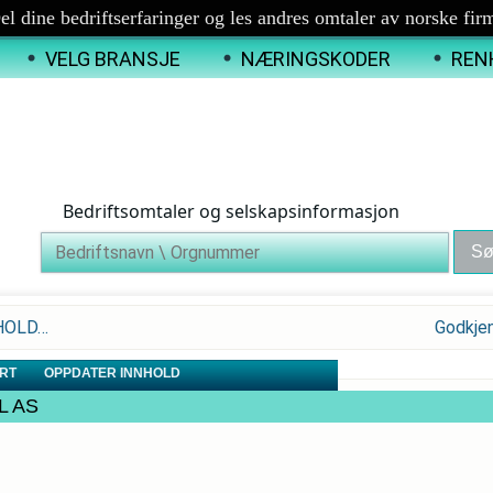
el dine bedriftserfaringer og les andres omtaler av norske fir
VELG BRANSJE
NÆRINGSKODER
REN
Bedriftsomtaler og selskapsinformasjon
NHOLD…
Godkje
RT
OPPDATER INNHOLD
IL AS