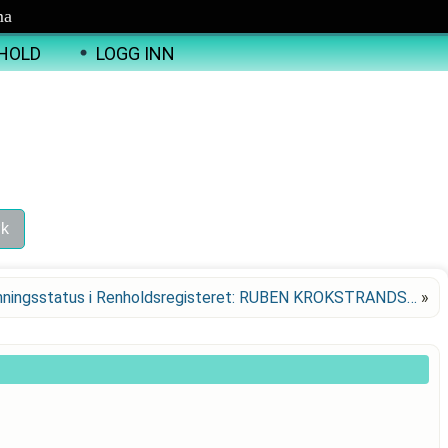
ma
HOLD
LOGG INN
nningsstatus i Renholdsregisteret: RUBEN KROKSTRANDS…
»