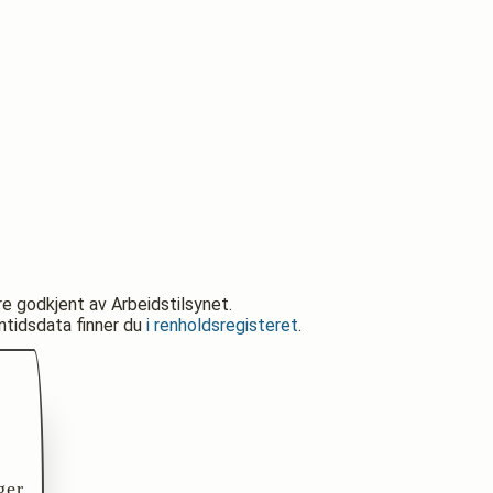
re godkjent av Arbeidstilsynet.
nntidsdata finner du
i renholdsregisteret
.
ger