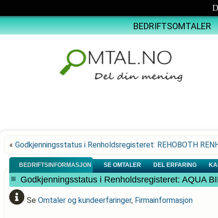
D
BEDRIFTSOMTALER
«
Godkjenningsstatus i Renholdsregisteret: REHOBOTH RE
BEDRIFTSINFORMASJON
SE OMTALER
DEL ERFARING
KA
Godkjenningsstatus i Renholdsregisteret: AQUA B
Se
Omtaler og kundeerfaringer
,
Firmainformasjon