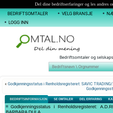
Del dine bedriftserfaringer og les andres 
BEDRIFTSOMTALER
VELG BRANSJE
NÆ
LOGG INN
Bedriftsomtaler og selskap
«
Godkjenningsstatus i Renholdsregisteret: SAVIC TRADIN
Godkjenningsst
BEDRIFTSINFORMASJON
SE OMTALER
DEL ERFARING
KA
Godkjenningsstatus i Renholdsregisteret: 
BARBARA DULA