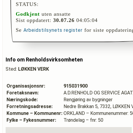
STATUS:
Godkjent
uten ansatte
Sist oppdatert:
30.07.26
04:05:04
Se
for siste oppdaterin
Arbeidstilsynets register
Info om Renholdsvirksomheten
Sted:
LØKKEN VERK
Organisasjonsnr:
915031900
Foretaksnavn:
A.D.RENHOLD OG SERVICE AGA
Næringskode:
Rengjøring av bygninger
Forretningsadresse:
Nedre Brakkan 5, 7332, LØKKEN
Kommune – Kommunenr:
ORKLAND – Kommunenummer: 5
Fylke – Fykesnummer:
Trøndelag – fnr: 50