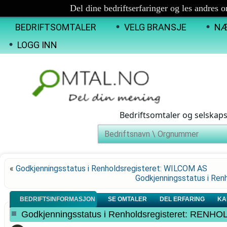
Del dine bedriftserfaringer og les andres 
BEDRIFTSOMTALER
VELG BRANSJE
NÆ
LOGG INN
Bedriftsomtaler og selskap
«
Godkjenningsstatus i Renholdsregisteret: WILCOM AS
Godkjenningsstatus i Re
BEDRIFTSINFORMASJON
SE OMTALER
DEL ERFARING
KA
Godkjenningsstatus i Renholdsregisteret: R