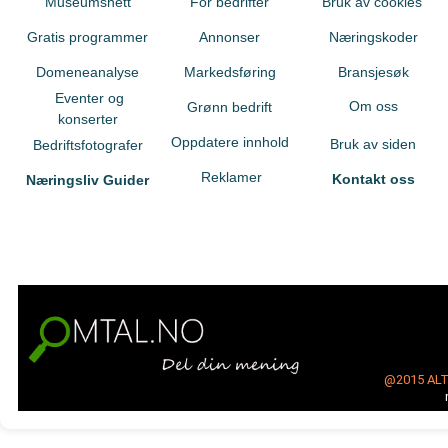
Museumsnett
For bedrifter
Bruk av cookies
Gratis programmer
Annonser
Næringskoder
Domeneanalyse
Markedsføring
Bransjesøk
Eventer og
Om oss
Grønn bedrift
konserter
Oppdatere innhold
Bruk av siden
Bedriftsfotografer
Reklamer
Kontakt oss
Næringsliv Guider
@2015
AL