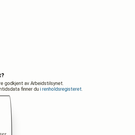
t?
re godkjent av Arbeidstilsynet.
nntidsdata finner du
i renholdsregisteret
.
ger