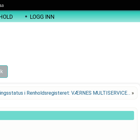
ma
HOLD
LOGG INN
ingsstatus i Renholdsregisteret: VÆRNES MULTISERVICE…
»