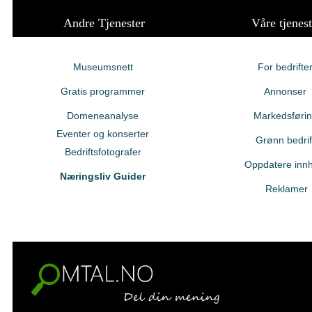
Andre Tjenester
Våre tjenest
Museumsnett
For bedrifte
Gratis programmer
Annonser
Domeneanalyse
Markedsføri
Eventer og konserter
Grønn bedrif
Bedriftsfotografer
Oppdatere innh
Næringsliv Guider
Reklamer