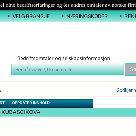
el dine bedriftserfaringer og les andres omtaler av norske fir
VELG BRANSJE
NÆRINGSKODER
REN
Bedriftsomtaler og selskapsinformasjon
&…
Godkjenn
RT
OPPDATER INNHOLD
REA KUBASCIKOVA