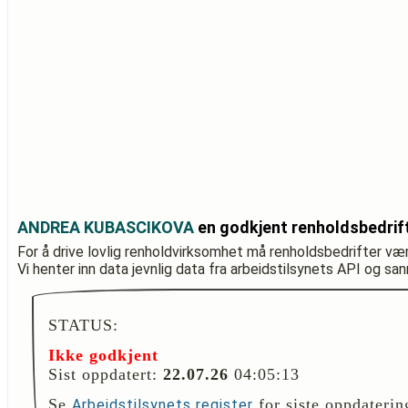
ANDREA KUBASCIKOVA
en godkjent renholdsbedrif
For å drive lovlig renholdvirksomhet må renholdsbedrifter væ
Vi henter inn data jevnlig data fra arbeidstilsynets API og sa
STATUS:
Ikke godkjent
Sist oppdatert:
22.07.26
04:05:13
Se
for siste oppdaterin
Arbeidstilsynets register