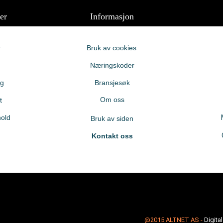
er
Informasjon
r
Bruk av cookies
Næringskoder
ng
Bransjesøk
Om oss
t
old
Bruk av siden
Kontakt oss
@2015
ALTNET AS
-
Digita