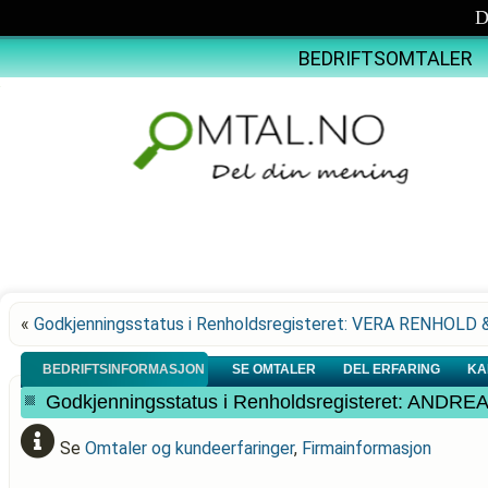
D
BEDRIFTSOMTALER
«
Godkjenningsstatus i Renholdsregisteret: VERA RENHOLD 
BEDRIFTSINFORMASJON
SE OMTALER
DEL ERFARING
KA
Godkjenningsstatus i Renholdsregisteret: AND
Se
Omtaler og kundeerfaringer
,
Firmainformasjon