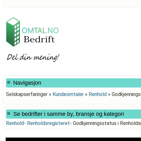
Navigasjon
Selskapserfaringer »
Kundeomtaler
»
Renhold
»
Godkjennings
Se bedrifter i samme by, bransje og kategori
Renhold
-
Renholdsregisteret
-
Godkjenningsstatus i Renhol