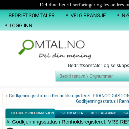
Del dine bedriftserfaringer og les andres 
BEDRIFTSOMTALER
VELG BRANSJE
NÆ
LOGG INN
Bedriftsomtaler og selskap
«
Godkjenningsstatus i Renholdsregisteret: FRANCO GASTO
Godkjenningsstatus i Re
BEDRIFTSINFORMASJON
SE OMTALER
DEL ERFARING
KA
Godkjenningsstatus i Renholdsregisteret: VR