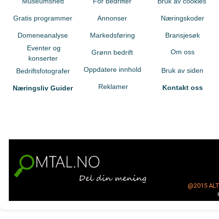
Museumsnett
For bedrifter
Bruk av cookies
Gratis programmer
Annonser
Næringskoder
Domeneanalyse
Markedsføring
Bransjesøk
Eventer og
Om oss
Grønn bedrift
konserter
Oppdatere innhold
Bruk av siden
Bedriftsfotografer
Reklamer
Kontakt oss
Næringsliv Guider
@2015
AL