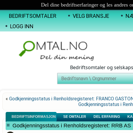
Del dine bedriftserfaringer og les andres 
BEDRIFTSOMTALER
VELG BRANSJE
NÆ
LOGG INN
Bedriftsomtaler og selskap
«
Godkjenningsstatus i Renholdsregisteret: FRANCO GASTO
Godkjenningsstatus i Re
BEDRIFTSINFORMASJON
SE OMTALER
DEL ERFARING
KA
Godkjenningsstatus i Renholdsregisteret: RRB AS