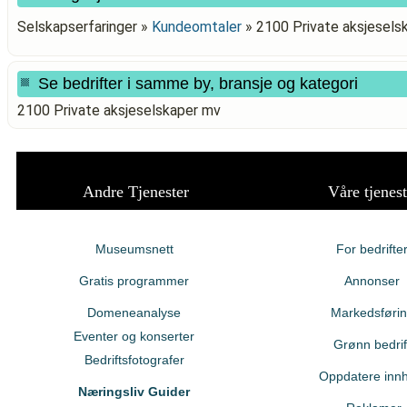
Selskapserfaringer »
Kundeomtaler
»
2100 Private aksjesels
Se bedrifter i samme by, bransje og kategori
2100 Private aksjeselskaper mv
Andre Tjenester
Våre tjenest
Museumsnett
For bedrifte
Gratis programmer
Annonser
Domeneanalyse
Markedsføri
Eventer og konserter
Grønn bedrif
Bedriftsfotografer
Oppdatere innh
Næringsliv Guider