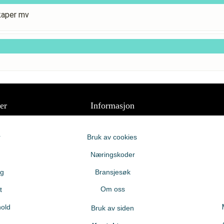
kaper mv
er
Informasjon
r
Bruk av cookies
Næringskoder
ng
Bransjesøk
Om oss
t
old
Bruk av siden