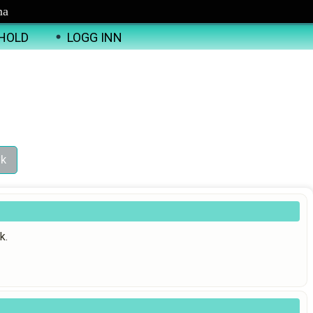
ma
HOLD
LOGG INN
k.