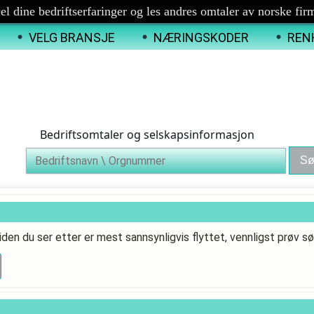
el dine bedriftserfaringer og les andres omtaler av norske fir
VELG BRANSJE
NÆRINGSKODER
REN
Bedriftsomtaler og selskapsinformasjon
iden du ser etter er mest sannsynligvis flyttet, vennligst prøv sø