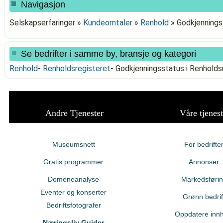
Navigasjon
Selskapserfaringer »
Kundeomtaler
»
Renhold
»
Godkjennings
Se bedrifter i samme by, bransje og kategori
Renhold
-
Renholdsregisteret
-
Godkjenningsstatus i Renhol
Andre Tjenester
Våre tjenest
Museumsnett
For bedrifte
Gratis programmer
Annonser
Domeneanalyse
Markedsføri
Eventer og konserter
Grønn bedrif
Bedriftsfotografer
Oppdatere innh
Næringsliv Guider