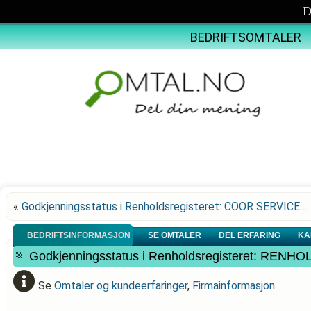
D
BEDRIFTSOMTALER
«
Godkjenningsstatus i Renholdsregisteret: COOR SERVICE…
BEDRIFTSINFORMASJON
SE OMTALER
DEL ERFARING
KA
Godkjenningsstatus i Renholdsregisteret: REN
Se
Omtaler og kundeerfaringer
,
Firmainformasjon