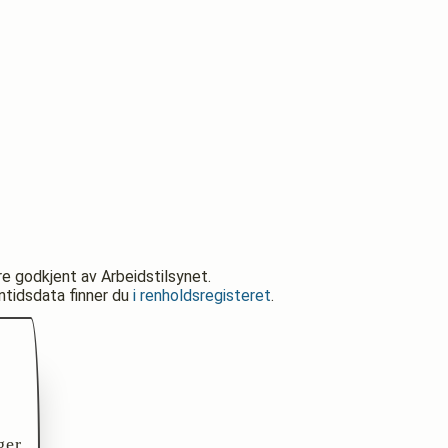
re godkjent av Arbeidstilsynet.
nntidsdata finner du
i renholdsregisteret
.
ger