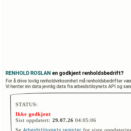
RENHOLD ROSLAN
en godkjent renholdsbedrift?
For å drive lovlig renholdvirksomhet må renholdsbedrifter væ
Vi henter inn data jevnlig data fra arbeidstilsynets API og sa
STATUS:
Ikke godkjent
Sist oppdatert:
29.07.26
04:05:06
Se
for siste oppdaterin
Arbeidstilsynets register