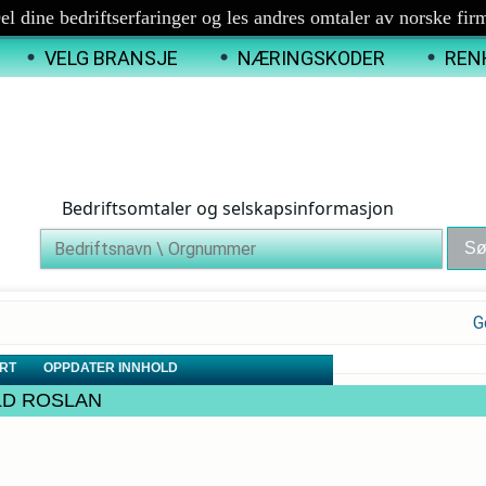
el dine bedriftserfaringer og les andres omtaler av norske fir
VELG BRANSJE
NÆRINGSKODER
REN
Bedriftsomtaler og selskapsinformasjon
G
RT
OPPDATER INNHOLD
HOLD ROSLAN