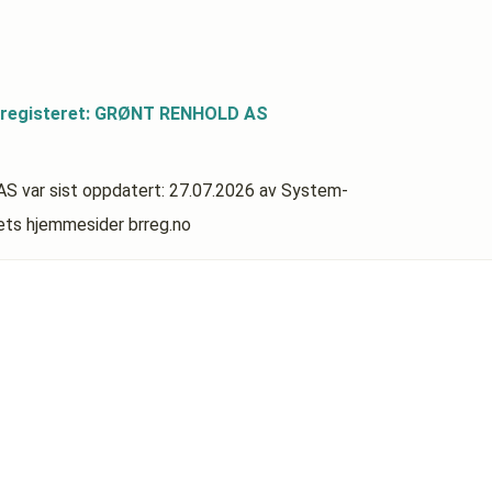
dsregisteret: GRØNT RENHOLD AS
 AS
var sist oppdatert:
27.07.2026
av System-
rets hjemmesider brreg.no