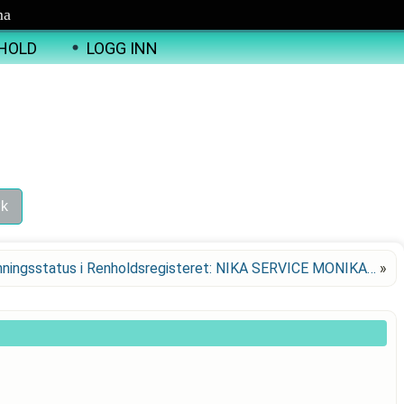
ma
HOLD
LOGG INN
nningsstatus i Renholdsregisteret: NIKA SERVICE MONIKA…
»