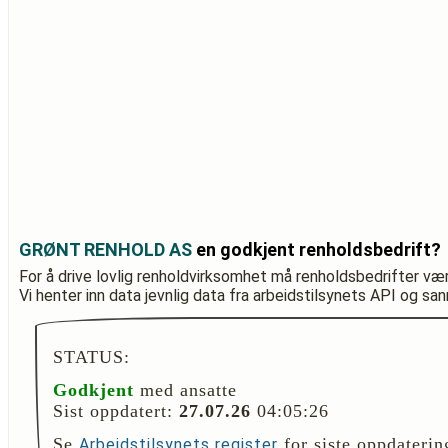
GRØNT RENHOLD AS
en godkjent renholdsbedrift?
For å drive lovlig renholdvirksomhet må renholdsbedrifter væ
Vi henter inn data jevnlig data fra arbeidstilsynets API og sa
STATUS:
Godkjent
med ansatte
Sist oppdatert:
27.07.26
04:05:26
Se
for siste oppdaterin
Arbeidstilsynets register