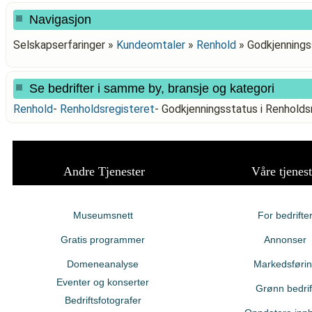
Navigasjon
Selskapserfaringer »
Kundeomtaler
»
Renhold
»
Godkjennings
Se bedrifter i samme by, bransje og kategori
Renhold
-
Renholdsregisteret
-
Godkjenningsstatus i Renhol
Andre Tjenester
Våre tjenest
Museumsnett
For bedrifte
Gratis programmer
Annonser
Domeneanalyse
Markedsføri
Eventer og konserter
Grønn bedrif
Bedriftsfotografer