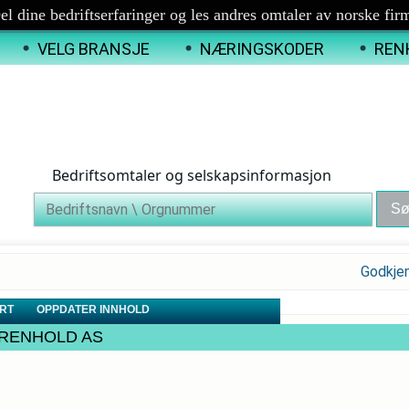
el dine bedriftserfaringer og les andres omtaler av norske fir
VELG BRANSJE
NÆRINGSKODER
REN
Bedriftsomtaler og selskapsinformasjon
Godkje
RT
OPPDATER INNHOLD
NT RENHOLD AS