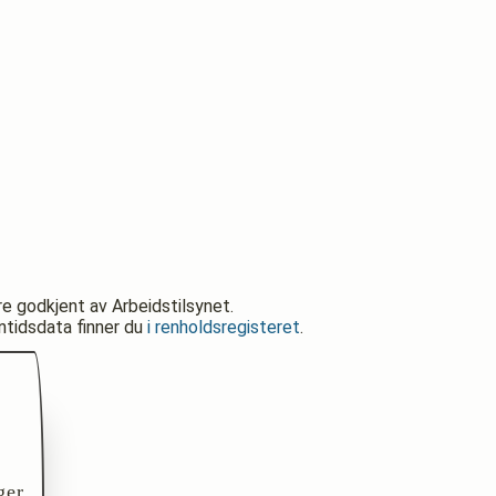
re godkjent av Arbeidstilsynet.
nntidsdata finner du
i renholdsregisteret
.
ger