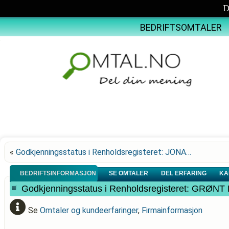
D
BEDRIFTSOMTALER
«
Godkjenningsstatus i Renholdsregisteret: JONA…
BEDRIFTSINFORMASJON
SE OMTALER
DEL ERFARING
KA
Godkjenningsstatus i Renholdsregisteret: GRØ
Se
Omtaler og kundeerfaringer
,
Firmainformasjon