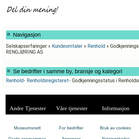
Navigasjon
Selskapserfaringer »
Kundeomtaler
»
Renhold
»
Godkjenningss
RENGJØRING AS
Se bedrifter i samme by, bransje og kategori
Renhold
-
Renholdsregisteret
-
Godkjenningsstatus i Renhold
Andre Tjenester
Våre tjenester
Informasjon
Museumsnett
For bedrifter
Bruk av cookies
Gratis programmer
Annonser
Næringskoder