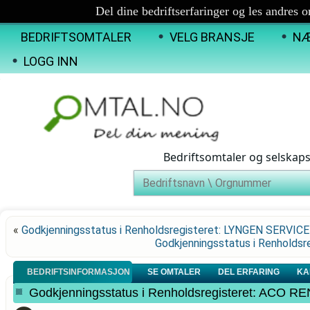
Del dine bedriftserfaringer og les andres 
BEDRIFTSOMTALER
VELG BRANSJE
NÆ
LOGG INN
Bedriftsomtaler og selskap
«
Godkjenningsstatus i Renholdsregisteret: LYNGEN SERVIC
Godkjenningsstatus i Renhol
BEDRIFTSINFORMASJON
SE OMTALER
DEL ERFARING
KA
Godkjenningsstatus i Renholdsregisteret: ACO