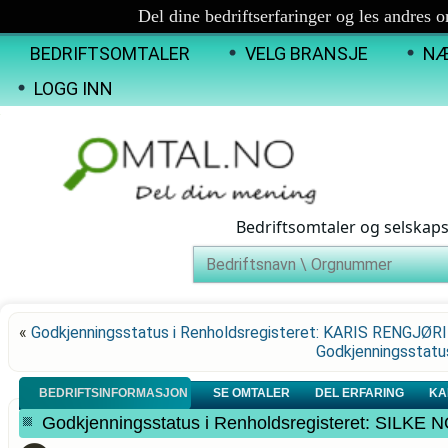
Del dine bedriftserfaringer og les andres 
BEDRIFTSOMTALER
VELG BRANSJE
NÆ
LOGG INN
Bedriftsomtaler og selskap
«
Godkjenningsstatus i Renholdsregisteret: KARIS RENGJØR
Godkjenningsstatu
BEDRIFTSINFORMASJON
SE OMTALER
DEL ERFARING
KA
Godkjenningsstatus i Renholdsregisteret: SILK