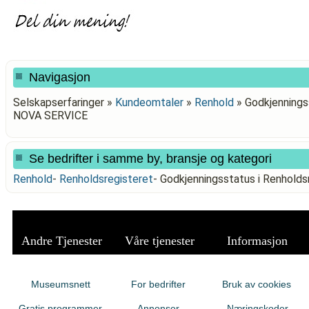
Navigasjon
Selskapserfaringer »
Kundeomtaler
»
Renhold
»
Godkjenningss
NOVA SERVICE
Se bedrifter i samme by, bransje og kategori
Renhold
-
Renholdsregisteret
-
Godkjenningsstatus i Renhold
Andre Tjenester
Våre tjenester
Informasjon
Museumsnett
For bedrifter
Bruk av cookies
Gratis programmer
Annonser
Næringskoder