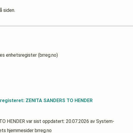
å siden.
es enhetsregister (brreg.no)
dsregisteret: ZENITA SANDERS TO HENDER
S TO HENDER
var sist oppdatert:
20.07.2026
av System-
rets hjemmesider brreg.no