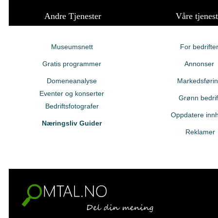
Andre Tjenester
Våre tjenest
Museumsnett
For bedrifte
Gratis programmer
Annonser
Domeneanalyse
Markedsføri
Eventer og konserter
Grønn bedrif
Bedriftsfotografer
Oppdatere innh
Næringsliv Guider
Reklamer