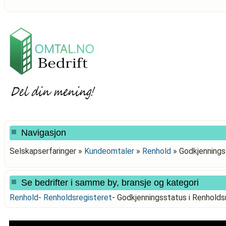
Navigasjon
Selskapserfaringer »
Kundeomtaler
»
Renhold
»
Godkjennings
Se bedrifter i samme by, bransje og kategori
Renhold
-
Renholdsregisteret
-
Godkjenningsstatus i Renhol