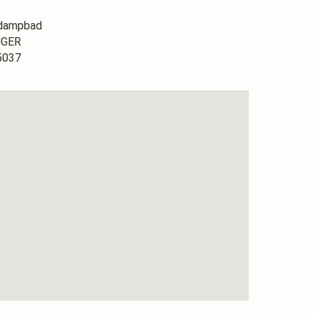
g dampbad
NGER
5037