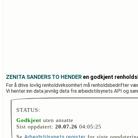
ZENITA SANDERS TO HENDER
en godkjent renholds
For å drive lovlig renholdvirksomhet må renholdsbedrifter væ
Vi henter inn data jevnlig data fra arbeidstilsynets API og sa
STATUS:
Godkjent
uten ansatte
Sist oppdatert:
20.07.26
04:05:25
Se
for siste oppdaterin
Arbeidstilsynets register