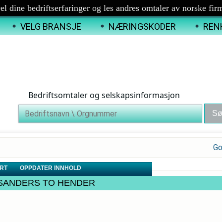
el dine bedriftserfaringer og les andres omtaler av norske fir
VELG BRANSJE
NÆRINGSKODER
REN
Bedriftsomtaler og selskapsinformasjon
Go
RT
OPPDATER INNHOLD
ITA SANDERS TO HENDER