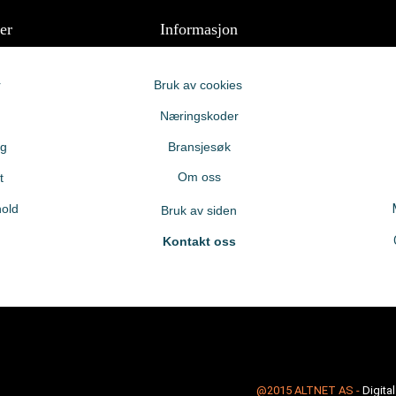
er
Informasjon
r
Bruk av cookies
Næringskoder
ng
Bransjesøk
Om oss
t
old
Bruk av siden
Kontakt oss
@2015
ALTNET AS
-
Digita