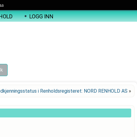
ma
HOLD
LOGG INN
dkjenningsstatus i Renholdsregisteret: NORD RENHOLD AS
»