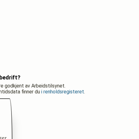
bedrift?
re godkjent av Arbeidstilsynet.
nntidsdata finner du
i renholdsregisteret
.
ger