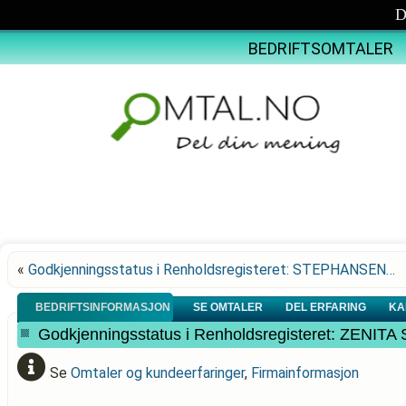
D
BEDRIFTSOMTALER
«
Godkjenningsstatus i Renholdsregisteret: STEPHANSEN…
BEDRIFTSINFORMASJON
SE OMTALER
DEL ERFARING
KA
Godkjenningsstatus i Renholdsregisteret: ZEN
Se
Omtaler og kundeerfaringer
,
Firmainformasjon