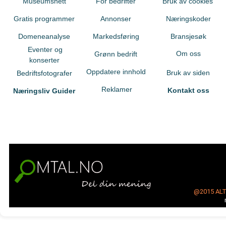
Museumsnett
For bedrifter
Bruk av cookies
Gratis programmer
Annonser
Næringskoder
Domeneanalyse
Markedsføring
Bransjesøk
Eventer og
Om oss
Grønn bedrift
konserter
Oppdatere innhold
Bruk av siden
Bedriftsfotografer
Reklamer
Kontakt oss
Næringsliv Guider
@2015
AL