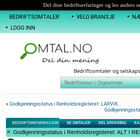
Del dine bedriftserfaringer og les andres 
BEDRIFTSOMTALER
VELG BRANSJE
NÆ
LOGG INN
Bedriftsomtaler og selskap
«
Godkjenningsstatus i Renholdsregisteret: LARVIK…
Godkjenningsst
BEDRIFTSINFORMASJON
SE OMTALER
DEL ERFARING
KA
Godkjenningsstatus i Renholdsregisteret: ALT