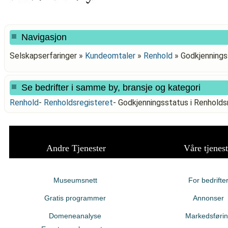
Navigasjon
Selskapserfaringer »
Kundeomtaler
»
Renhold
»
Godkjennings
Se bedrifter i samme by, bransje og kategori
Renhold
-
Renholdsregisteret
-
Godkjenningsstatus i Renhol
Andre Tjenester
Våre tjenest
Museumsnett
For bedrifte
Gratis programmer
Annonser
Domeneanalyse
Markedsføri