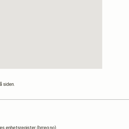
å siden.
es enhetsregister (brreg.no)