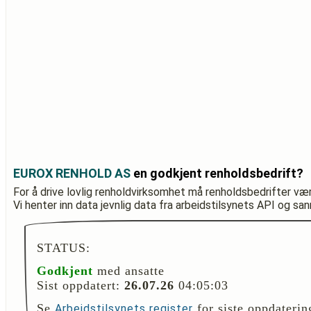
EUROX RENHOLD AS
en godkjent renholdsbedrift?
For å drive lovlig renholdvirksomhet må renholdsbedrifter væ
Vi henter inn data jevnlig data fra arbeidstilsynets API og sa
STATUS:
Godkjent
med ansatte
Sist oppdatert:
26.07.26
04:05:03
Se
for siste oppdaterin
Arbeidstilsynets register