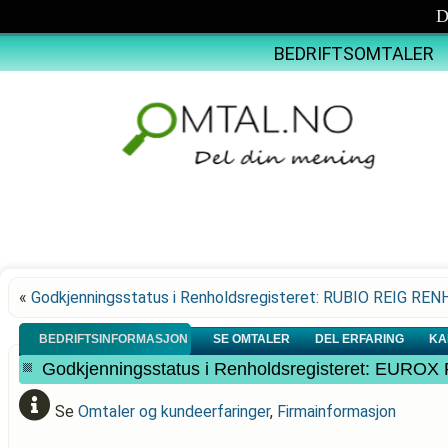
D
BEDRIFTSOMTALER
«
Godkjenningsstatus i Renholdsregisteret: RUBIO REIG RE
BEDRIFTSINFORMASJON
SE OMTALER
DEL ERFARING
KA
Godkjenningsstatus i Renholdsregisteret: EUR
Se
Omtaler og kundeerfaringer
,
Firmainformasjon