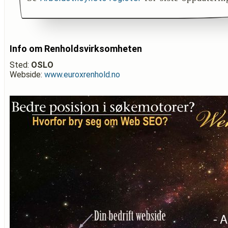
Info om Renholdsvirksomheten
Sted:
OSLO
Webside:
www.euroxrenhold.no