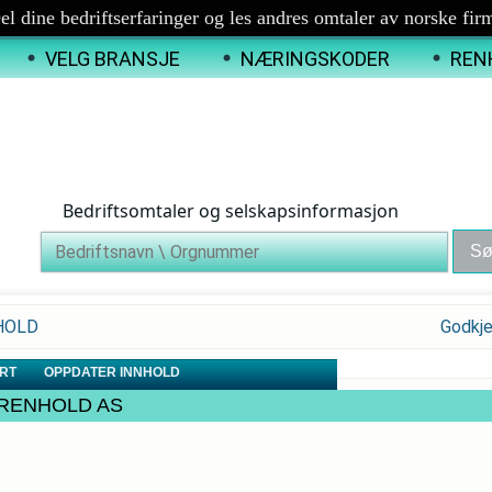
el dine bedriftserfaringer og les andres omtaler av norske fir
VELG BRANSJE
NÆRINGSKODER
REN
Bedriftsomtaler og selskapsinformasjon
NHOLD
Godkje
RT
OPPDATER INNHOLD
OX RENHOLD AS