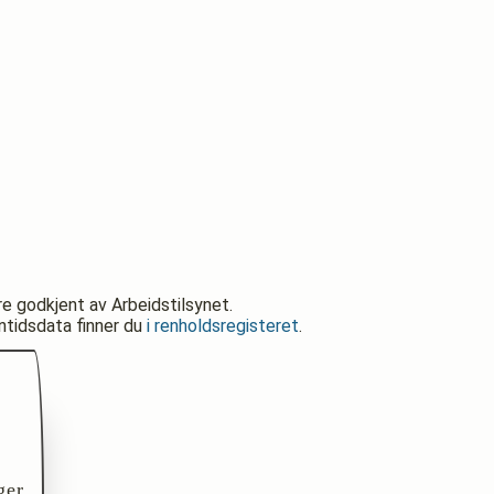
re godkjent av Arbeidstilsynet.
nntidsdata finner du
i renholdsregisteret
.
ger