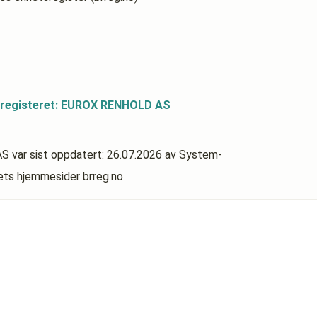
sregisteret: EUROX RENHOLD AS
AS
var sist oppdatert:
26.07.2026
av System-
rets hjemmesider brreg.no