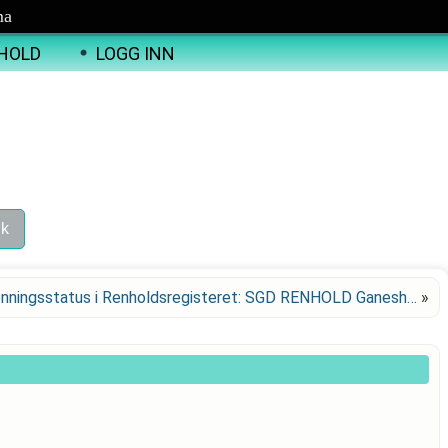
ma
HOLD
LOGG INN
nningsstatus i Renholdsregisteret: SGD RENHOLD Ganesh…
»