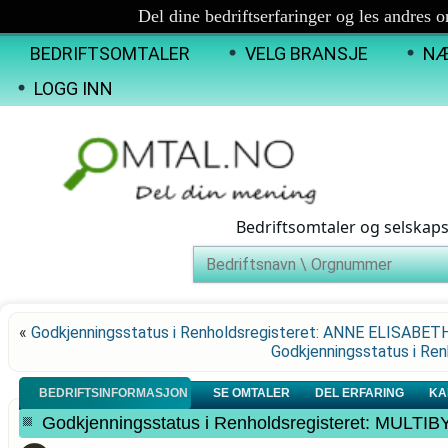
Del dine bedriftserfaringer og les andres 
BEDRIFTSOMTALER
VELG BRANSJE
NÆ
LOGG INN
Bedriftsomtaler og selskap
«
Godkjenningsstatus i Renholdsregisteret: ANNE ELISABE
Godkjenningsstatus i R
BEDRIFTSINFORMASJON
SE OMTALER
DEL ERFARING
KA
Godkjenningsstatus i Renholdsregisteret: M