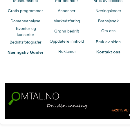
Museumsnett
For bedrifter
Bruk av cookies
Gratis programmer
Annonser
Næringskoder
Domeneanalyse
Markedsføring
Bransjesøk
Eventer og
Om oss
Grønn bedrift
konserter
Oppdatere innhold
Bruk av siden
Bedriftsfotografer
Reklamer
Kontakt oss
Næringsliv Guider
@2015
AL