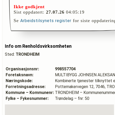
Ikke godkjent
Sist oppdatert:
27.07.26
04:05:19
Se
for siste oppdaterin
Arbeidstilsynets register
Info om Renholdsvirksomheten
Sted:
TRONDHEIM
Organisasjonsnr:
998557704
Foretaksnavn:
MULTIBYGG JOHNSEN ALEKSA
Næringskode:
Kombinerte tjenester tilknyttet 
Forretningsadresse:
Pottemakervegen 12, 7046, T
Kommune – Kommunenr:
TRONDHEIM – Kommunenummer
Fylke – Fykesnummer:
Trøndelag – fnr: 50