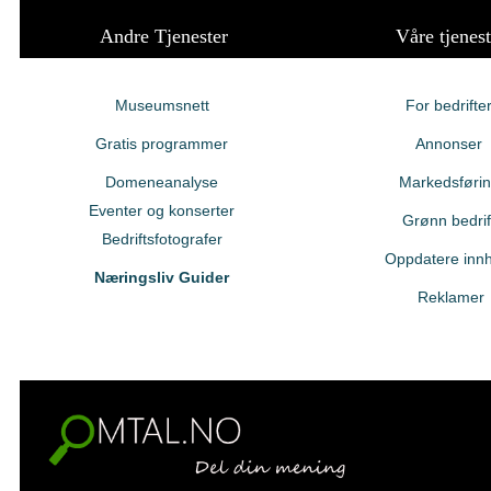
Andre Tjenester
Våre tjenest
Museumsnett
For bedrifte
Gratis programmer
Annonser
Domeneanalyse
Markedsføri
Eventer og konserter
Grønn bedrif
Bedriftsfotografer
Oppdatere innh
Næringsliv Guider
Reklamer