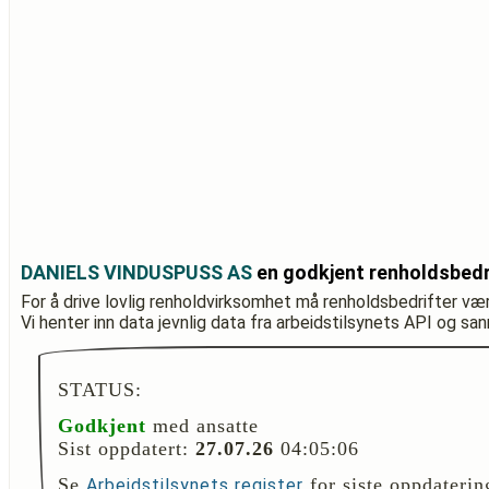
DANIELS VINDUSPUSS AS
en godkjent renholdsbedr
For å drive lovlig renholdvirksomhet må renholdsbedrifter væ
Vi henter inn data jevnlig data fra arbeidstilsynets API og sa
STATUS:
Godkjent
med ansatte
Sist oppdatert:
27.07.26
04:05:06
Se
for siste oppdaterin
Arbeidstilsynets register