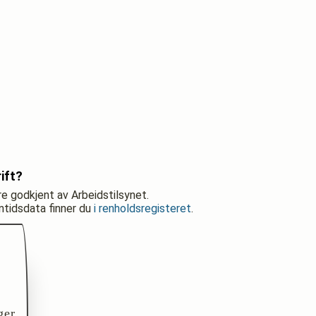
ift?
re godkjent av Arbeidstilsynet.
nntidsdata finner du
i renholdsregisteret
.
ger