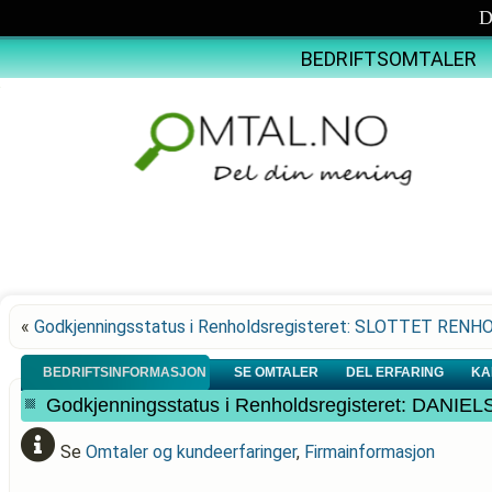
D
BEDRIFTSOMTALER
«
Godkjenningsstatus i Renholdsregisteret: SLOTTET RENH
BEDRIFTSINFORMASJON
SE OMTALER
DEL ERFARING
KA
Godkjenningsstatus i Renholdsregisteret: DAN
Se
Omtaler og kundeerfaringer
,
Firmainformasjon