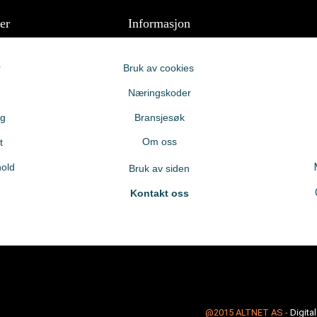
er
Informasjon
r
Bruk av cookies
Næringskoder
ng
Bransjesøk
Om oss
t
old
Bruk av siden
Kontakt oss
@2015
ALTNET AS
-
Digita