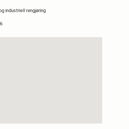
g industriell rengjøring
06