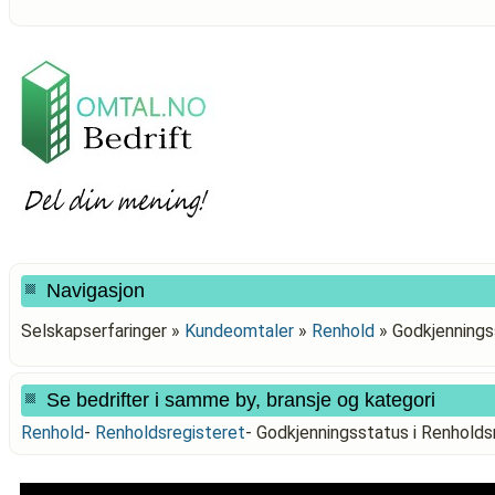
Navigasjon
Selskapserfaringer »
Kundeomtaler
»
Renhold
»
Godkjennings
Se bedrifter i samme by, bransje og kategori
Renhold
-
Renholdsregisteret
-
Godkjenningsstatus i Renhol