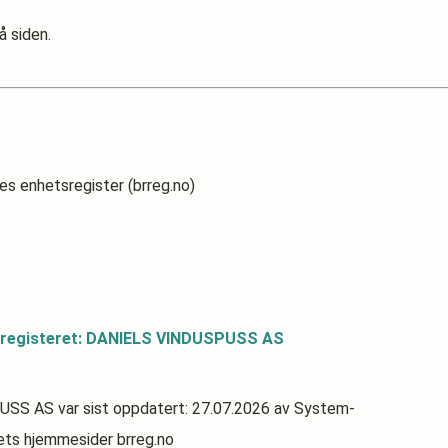
å siden.
es enhetsregister (brreg.no)
dsregisteret: DANIELS VINDUSPUSS AS
PUSS AS
var sist oppdatert:
27.07.2026
av System-
rets hjemmesider brreg.no