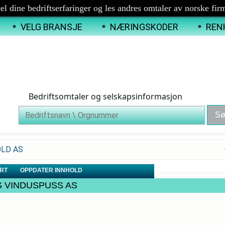
el dine bedriftserfaringer og les andres omtaler av norske fir
VELG BRANSJE
NÆRINGSKODER
REN
Bedriftsomtaler og selskapsinformasjon
OLD AS
RT
OPPDATER INNHOLD
IELS VINDUSPUSS AS