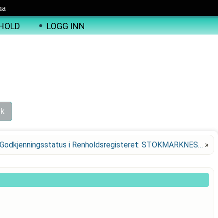
ma
HOLD
LOGG INN
Godkjenningsstatus i Renholdsregisteret: STOKMARKNES…
»