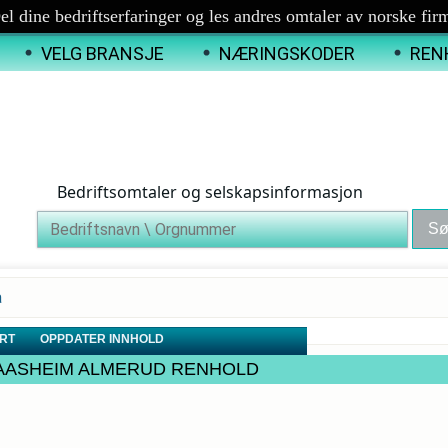
el dine bedriftserfaringer og les andres omtaler av norske fir
VELG BRANSJE
NÆRINGSKODER
REN
Bedriftsomtaler og selskapsinformasjon
a
RT
OPPDATER INNHOLD
RILL AASHEIM ALMERUD RENHOLD