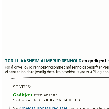
TORILL AASHEIM ALMERUD RENHOLD
en godkjent 
For å drive lovlig renholdvirksomhet må renholdsbedrifter væ
Vi henter inn data jevnlig data fra arbeidstilsynets API og sa
STATUS:
Godkjent
uten ansatte
Sist oppdatert:
28.07.26
04:05:03
Se
for siste oppdaterin
Arbeidstilsynets register