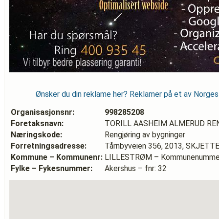
Ønsker du din reklame her? Reklamer på et av Norge
Organisasjonsnr:
998285208
Foretaksnavn:
TORILL AASHEIM ALMERUD R
Næringskode:
Rengjøring av bygninger
Forretningsadresse:
Tårnbyveien 356, 2013, SKJETT
Kommune – Kommunenr:
LILLESTRØM – Kommunenummer
Fylke – Fykesnummer:
Akershus – fnr: 32