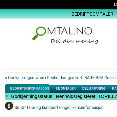
D
BEDRIFTSOMTALER
«
Godkjenningsstatus i Renholdsregisteret: BARE BRA Grazin
BEDRIFTSINFORMASJON
SE OMTALER
DEL ERFARING
KA
Godkjenningsstatus i Renholdsregisteret: TO
Se
Omtaler og kundeerfaringer
,
Firmainformasjon