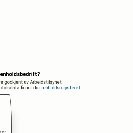
renholdsbedrift?
re godkjent av Arbeidstilsynet.
nntidsdata finner du
i renholdsregisteret
.
ger