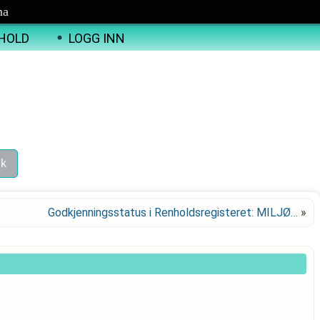
ma
HOLD
LOGG INN
Godkjenningsstatus i Renholdsregisteret: MILJØ…
»