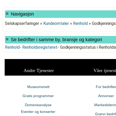
Navigasjon
Selskapserfaringer »
Kundeomtaler
»
Renhold
»
Godkjenning
Se bedrifter i samme by, bransje og kategori
Renhold
-
Renholdsregisteret
-
Godkjenningsstatus i Renho
Andre Tjenester
Våre tjenest
Museumsnett
For bedrifte
Gratis programmer
Annonser
Domeneanalyse
Markedsføri
Eventer og konserter
Grønn bedrif