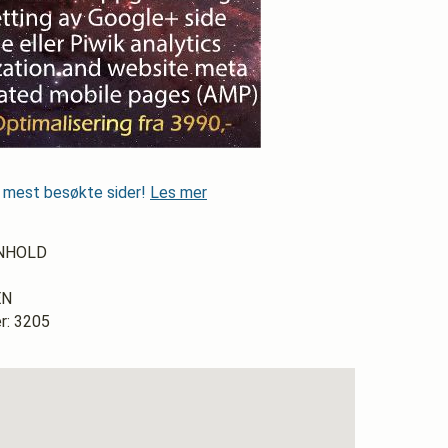
s mest besøkte sider!
Les mer
ENHOLD
EN
: 3205