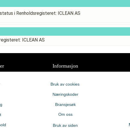
status i Renholdsregisteret: ICLEAN AS
registeret: ICLEAN AS
er
Informasjon
r
Bruk av cookies
Næringskoder
ng
Bransjesøk
Om oss
t
old
Bruk av siden