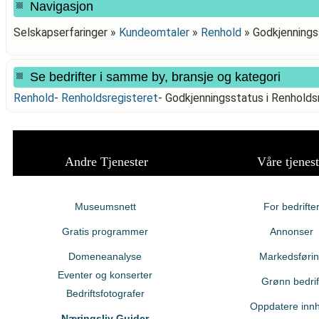
Navigasjon
Selskapserfaringer »
Kundeomtaler
»
Renhold
»
Godkjennings
Se bedrifter i samme by, bransje og kategori
Renhold
-
Renholdsregisteret
-
Godkjenningsstatus i Renholds
Andre Tjenester
Våre tjenest
Museumsnett
For bedrifte
Gratis programmer
Annonser
Domeneanalyse
Markedsføri
Eventer og konserter
Grønn bedrif
Bedriftsfotografer
Oppdatere innh
Næringsliv Guider