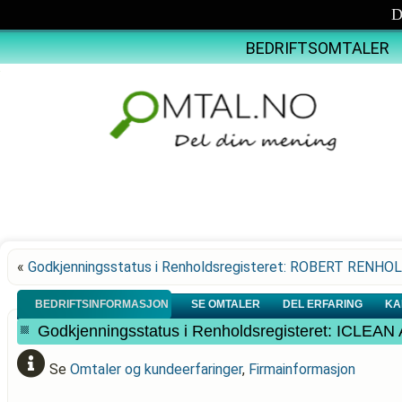
D
BEDRIFTSOMTALER
«
Godkjenningsstatus i Renholdsregisteret: ROBERT RENHO
BEDRIFTSINFORMASJON
SE OMTALER
DEL ERFARING
KA
Godkjenningsstatus i Renholdsregisteret: ICLEAN
Se
Omtaler og kundeerfaringer
,
Firmainformasjon