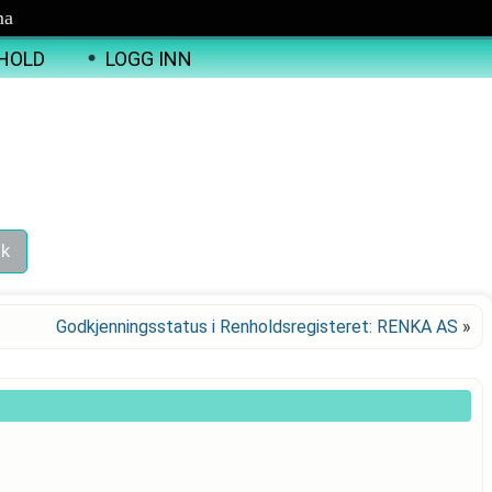
ma
HOLD
LOGG INN
Godkjenningsstatus i Renholdsregisteret: RENKA AS
»