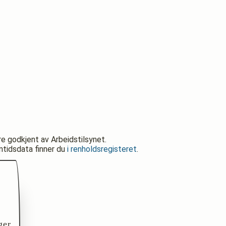
re godkjent av Arbeidstilsynet.
nntidsdata finner du
i renholdsregisteret
.
ger