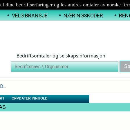
el dine bedriftserfaringer og les andres omtaler av norske fir
VELG BRANSJE
NÆRINGSKODER
REN
Bedriftsomtaler og selskapsinformasjon
LD…
RT
OPPDATER INNHOLD
 AS