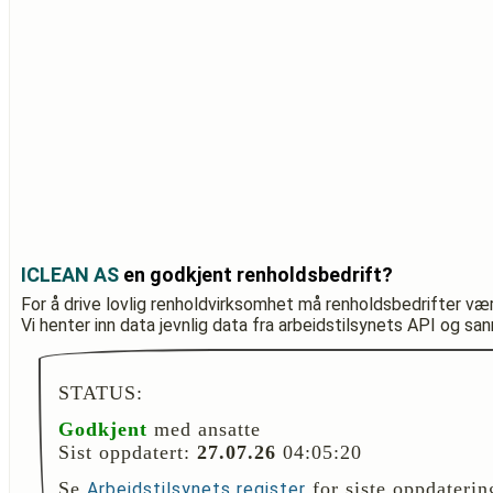
ICLEAN AS
en godkjent renholdsbedrift?
For å drive lovlig renholdvirksomhet må renholdsbedrifter væ
Vi henter inn data jevnlig data fra arbeidstilsynets API og sa
STATUS:
Godkjent
med ansatte
Sist oppdatert:
27.07.26
04:05:20
Se
for siste oppdaterin
Arbeidstilsynets register