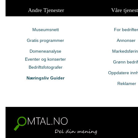
Andre Tjenester
Våre tjenest
Museumsnett
For bedrifte
Gratis programmer
Annonser
Domeneanalyse
Markedsføri
Eventer og konserter
Grønn bedrif
Bedriftsfotografer
Oppdatere innh
Næringsliv Guider
Reklamer