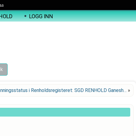
ma
HOLD
LOGG INN
nningsstatus i Renholdsregisteret: SGD RENHOLD Ganesh…
»