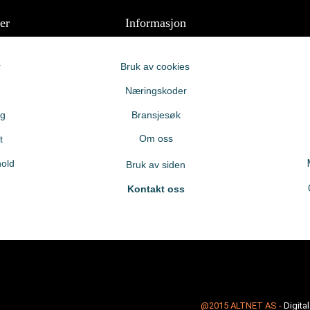
er
Informasjon
r
Bruk av cookies
Næringskoder
ng
Bransjesøk
Om oss
t
old
Bruk av siden
Kontakt oss
@2015
ALTNET AS
-
Digita