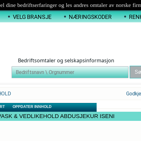
el dine bedriftserfaringer og les andres omtaler av norske fir
VELG BRANSJE
NÆRINGSKODER
REN
Bedriftsomtaler og selskapsinformasjon
NHOLD
Godkje
RT
OPPDATER INNHOLD
SJØ VASK & VEDLIKEHOLD ABDUSJEKUR ISENI