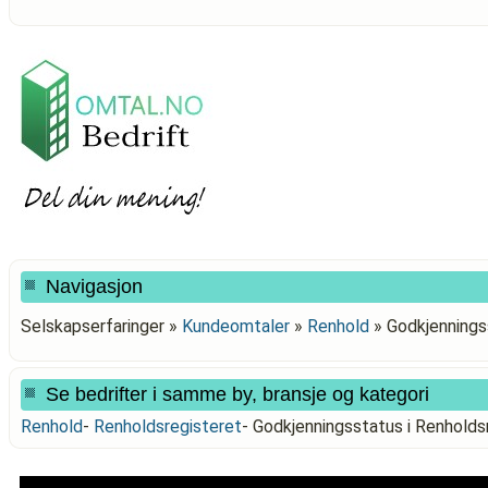
Navigasjon
Selskapserfaringer »
Kundeomtaler
»
Renhold
»
Godkjennings
Se bedrifter i samme by, bransje og kategori
Renhold
-
Renholdsregisteret
-
Godkjenningsstatus i Renhol