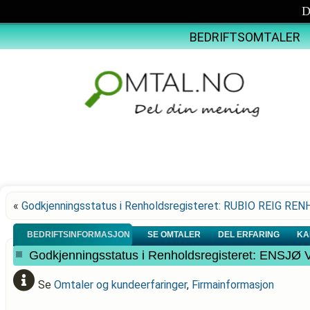
D
BEDRIFTSOMTALER
«
Godkjenningsstatus i Renholdsregisteret: RUBIO REIG RE
BEDRIFTSINFORMASJON
SE OMTALER
DEL ERFARING
KA
Godkjenningsstatus i Renholdsregisteret: EN
Se
Omtaler og kundeerfaringer
,
Firmainformasjon