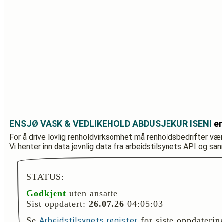
ENSJØ VASK & VEDLIKEHOLD ABDUSJEKUR ISENI
en
For å drive lovlig renholdvirksomhet må renholdsbedrifter væ
Vi henter inn data jevnlig data fra arbeidstilsynets API og sa
STATUS:
Godkjent
uten ansatte
Sist oppdatert:
26.07.26
04:05:03
Se
for siste oppdaterin
Arbeidstilsynets register