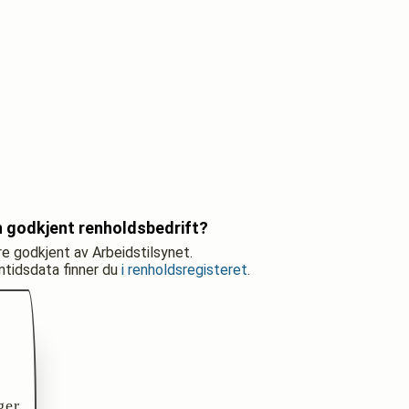
 godkjent renholdsbedrift?
re godkjent av Arbeidstilsynet.
nntidsdata finner du
i renholdsregisteret
.
ger