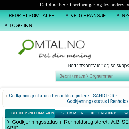
Del dine bedriftserfaringer og les andres 
BEDRIFTSOMTALER
VELG BRANSJE
NÆ
LOGG INN
Bedriftsomtaler og selskap
«
Godkjenningsstatus i Renholdsregisteret: SANDTORP…
Godkjenningsstatus i Renhol
BEDRIFTSINFORMASJON
SE OMTALER
DEL ERFARING
KA
Godkjenningsstatus i Renholdsregisteret: 
ABID