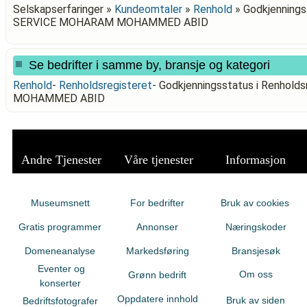
Selskapserfaringer »
Kundeomtaler
»
Renhold
»
Godkjenningss
SERVICE MOHARAM MOHAMMED ABID
Se bedrifter i samme by, bransje og kategori
Renhold
-
Renholdsregisteret
-
Godkjenningsstatus i Renhol
MOHAMMED ABID
Andre Tjenester
Våre tjenester
Informasjon
Museumsnett
For bedrifter
Bruk av cookies
Gratis programmer
Annonser
Næringskoder
Domeneanalyse
Markedsføring
Bransjesøk
Eventer og
Om oss
Grønn bedrift
konserter
Oppdatere innhold
Bruk av siden
Bedriftsfotografer