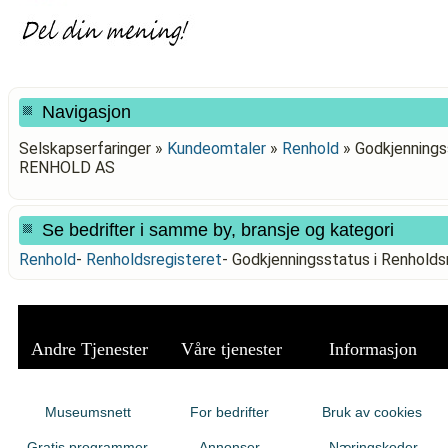
Navigasjon
Selskapserfaringer »
Kundeomtaler
»
Renhold
»
Godkjennings
RENHOLD AS
Se bedrifter i samme by, bransje og kategori
Renhold
-
Renholdsregisteret
-
Godkjenningsstatus i Renhol
Andre Tjenester
Våre tjenester
Informasjon
Museumsnett
For bedrifter
Bruk av cookies
Gratis programmer
Annonser
Næringskoder