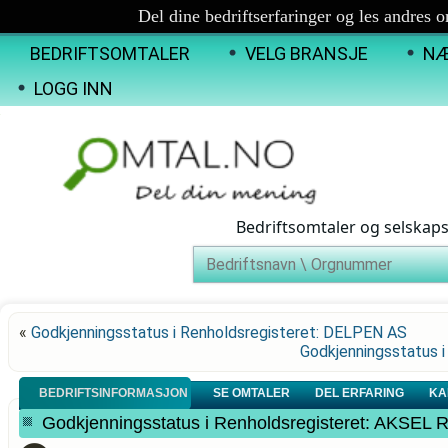
Del dine bedriftserfaringer og les andres 
BEDRIFTSOMTALER
VELG BRANSJE
NÆ
LOGG INN
Bedriftsomtaler og selskap
«
Godkjenningsstatus i Renholdsregisteret: DELPEN AS
Godkjenningsstatus 
BEDRIFTSINFORMASJON
SE OMTALER
DEL ERFARING
KA
Godkjenningsstatus i Renholdsregisteret: AKSE