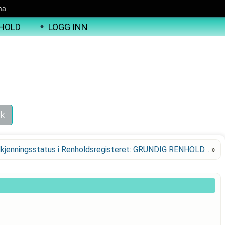
ma
HOLD
LOGG INN
kjenningsstatus i Renholdsregisteret: GRUNDIG RENHOLD…
»