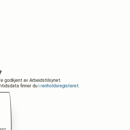
?
re godkjent av Arbeidstilsynet.
nntidsdata finner du
i renholdsregisteret
.
ger