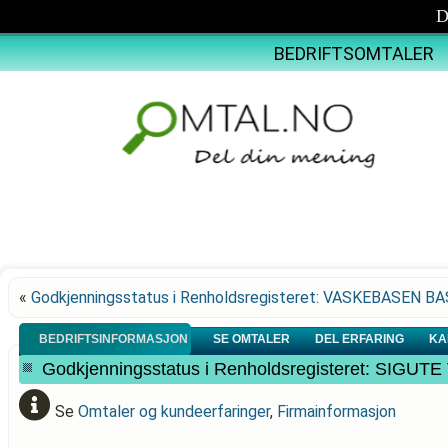
D
BEDRIFTSOMTALER
«
Godkjenningsstatus i Renholdsregisteret: VASKEBASEN B
BEDRIFTSINFORMASJON
SE OMTALER
DEL ERFARING
KA
Godkjenningsstatus i Renholdsregisteret: SIGU
Se
Omtaler og kundeerfaringer
,
Firmainformasjon