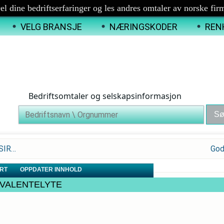
el dine bedriftserfaringer og les andres omtaler av norske fir
VELG BRANSJE
NÆRINGSKODER
REN
Bedriftsomtaler og selskapsinformasjon
ASIR…
God
RT
OPPDATER INNHOLD
TE VALENTELYTE