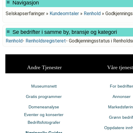
Navigasjon
Selskapserfaringer »
Kundeomtaler
»
Renhold
»
Godkjennings
Se bedrifter i samme by, bransje og kategori
Renhold
-
Renholdsregisteret
-
Godkjenningsstatus i Renhold
Andre Tjenester
Våre tjenest
Museumsnett
For bedrifte
Gratis programmer
Annonser
Domeneanalyse
Markedsføri
Eventer og konserter
Grønn bedrif
Bedriftsfotografer
Oppdatere innh
Næringsliv Guider