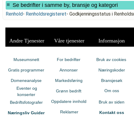
Se bedrifter i samme by, bransje og kategori
Renhold
-
Renholdsregisteret
-
Godkjenningsstatus i Renhold
Andre Tjenester
Våre tjenester
Informasjon
Museumsnett
For bedrifter
Bruk av cookies
Gratis programmer
Annonser
Næringskoder
Domeneanalyse
Markedsføring
Bransjesøk
Eventer og
Om oss
Grønn bedrift
konserter
Oppdatere innhold
Bruk av siden
Bedriftsfotografer
Reklamer
Kontakt oss
Næringsliv Guider