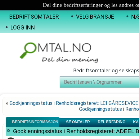
Del dine bedriftserfaringer og les andres 
BEDRIFTSOMTALER
VELG BRANSJE
NÆ
LOGG INN
Bedriftsomtaler og selskap
«
Godkjenningsstatus i Renholdsregisteret: LCI GÅRDSEVICE
Godkjenningsstatus i Ren
BEDRIFTSINFORMASJON
SE OMTALER
DEL ERFARING
KA
Godkjenningsstatus i Renholdsregisteret: ADEEL