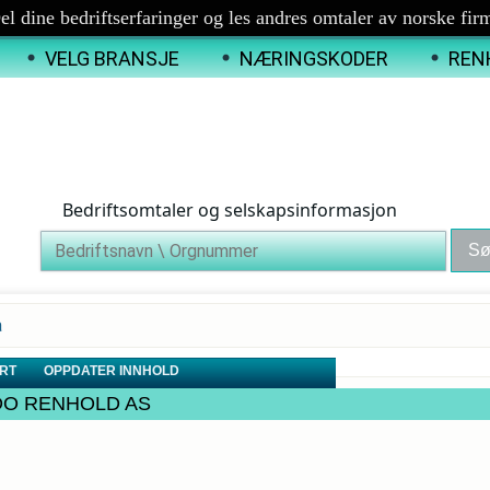
el dine bedriftserfaringer og les andres omtaler av norske fir
VELG BRANSJE
NÆRINGSKODER
REN
Bedriftsomtaler og selskapsinformasjon
a
RT
OPPDATER INNHOLD
NADO RENHOLD AS