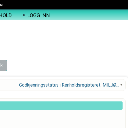
ma
HOLD
LOGG INN
Godkjenningsstatus i Renholdsregisteret: MILJØ…
»