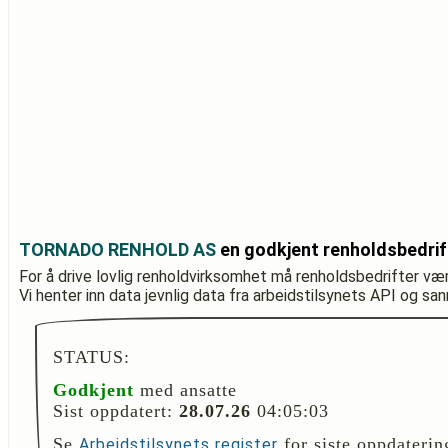
TORNADO RENHOLD AS
en godkjent renholdsbedrif
For å drive lovlig renholdvirksomhet må renholdsbedrifter væ
Vi henter inn data jevnlig data fra arbeidstilsynets API og sa
STATUS:
Godkjent
med ansatte
Sist oppdatert:
28.07.26
04:05:03
Se
for siste oppdaterin
Arbeidstilsynets register