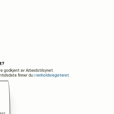
t?
re godkjent av Arbeidstilsynet.
nntidsdata finner du
i renholdsregisteret
.
ger