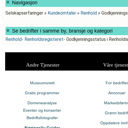
Navigasjon
Selskapserfaringer »
Kundeomtaler
»
Renhold
»
Godkjennings
Se bedrifter i samme by, bransje og kategori
Renhold
-
Renholdsregisteret
-
Godkjenningsstatus i Renhol
Andre Tjenester
Våre tjenest
Museumsnett
For bedrifte
Gratis programmer
Annonser
Domeneanalyse
Markedsføri
Eventer og konserter
Grønn bedrif
Bedriftsfotografer
Oppdatere innh
Næringsliv Guider