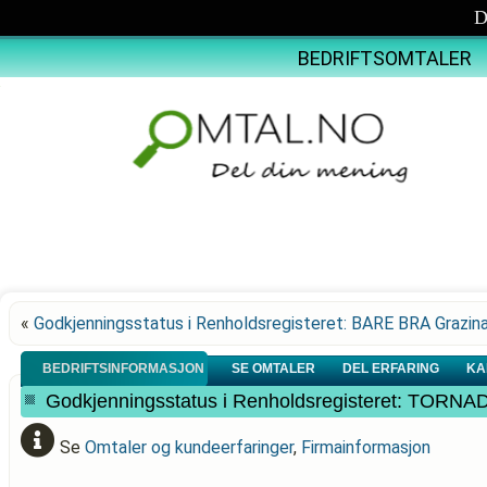
D
BEDRIFTSOMTALER
«
Godkjenningsstatus i Renholdsregisteret: BARE BRA Grazin
BEDRIFTSINFORMASJON
SE OMTALER
DEL ERFARING
KA
Godkjenningsstatus i Renholdsregisteret: TOR
Se
Omtaler og kundeerfaringer
,
Firmainformasjon