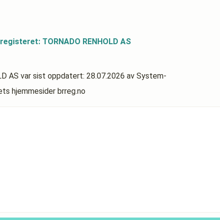
dsregisteret: TORNADO RENHOLD AS
LD AS
var sist oppdatert:
28.07.2026
av System-
rets hjemmesider brreg.no