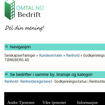
Navigasjon
Selskapserfaringer »
Kundeomtaler
»
Renhold
»
Godkjennings
TØNSBERG AS
Se bedrifter i samme by, bransje og kategori
Renhold
-
Renholdsregisteret
-
Godkjenningsstatus i Renhol
Andre Tjenester
Våre tjenester
Informasjon