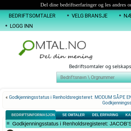
Del dine bedriftserfaringer og les andres 
BEDRIFTSOMTALER
VELG BRANSJE
NÆ
LOGG INN
Bedriftsomtaler og selskap
«
Godkjenningsstatus i Renholdsregisteret: MODUM SÅPE 
Godkjenningss
BEDRIFTSINFORMASJON
SE OMTALER
DEL ERFARING
KA
Godkjenningsstatus i Renholdsregisteret: JAC