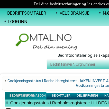
Del dine bedriftserfaringer og les andres 
BEDRIFTSOMTALER
VELG BRANSJE
NÆ
LOGG INN
Bedriftsomtaler og selskap
«
Godkjenningsstatus i Renholdsregisteret: JAKEN INVEST 
Godkjenningsstatu
BEDRIFTSINFORMASJON
SE OMTALER
DEL ERFARING
KA
Godkjenningsstatus i Renholdsregisteret: HILD