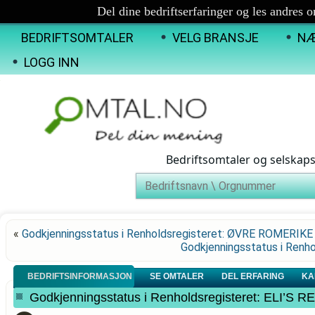
Del dine bedriftserfaringer og les andres 
BEDRIFTSOMTALER
VELG BRANSJE
NÆ
LOGG INN
Bedriftsomtaler og selskap
«
Godkjenningsstatus i Renholdsregisteret: ØVRE ROMERIK
Godkjenningsstatus i Ren
BEDRIFTSINFORMASJON
SE OMTALER
DEL ERFARING
KA
Godkjenningsstatus i Renholdsregisteret: ELI