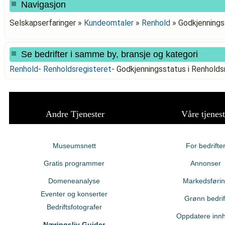
Navigasjon
Selskapserfaringer »
Kundeomtaler
»
Renhold
»
Godkjenning
Se bedrifter i samme by, bransje og kategori
Renhold
-
Renholdsregisteret
-
Godkjenningsstatus i Renho
Andre Tjenester
Våre tjenest
Museumsnett
For bedrifte
Gratis programmer
Annonser
Domeneanalyse
Markedsføri
Eventer og konserter
Grønn bedrif
Bedriftsfotografer
Oppdatere innh
Næringsliv Guider