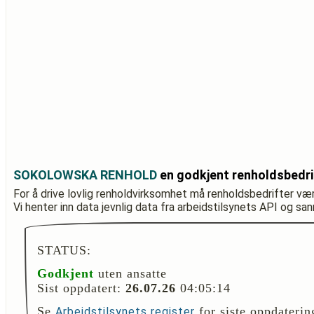
SOKOLOWSKA RENHOLD
en godkjent renholdsbedri
For å drive lovlig renholdvirksomhet må renholdsbedrifter væ
Vi henter inn data jevnlig data fra arbeidstilsynets API og sa
STATUS:
Godkjent
uten ansatte
Sist oppdatert:
26.07.26
04:05:14
Se
for siste oppdaterin
Arbeidstilsynets register