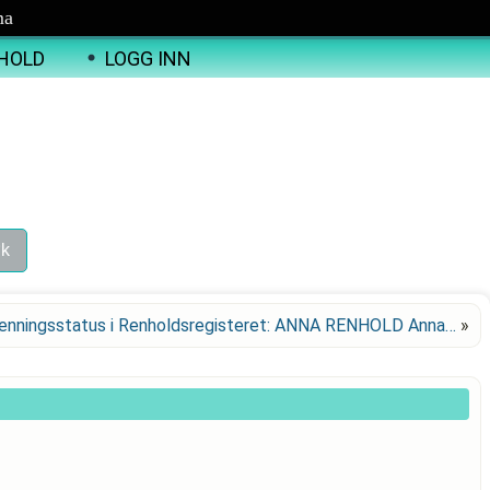
ma
HOLD
LOGG INN
enningsstatus i Renholdsregisteret: ANNA RENHOLD Anna…
»