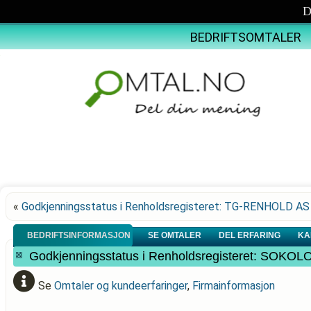
D
BEDRIFTSOMTALER
«
Godkjenningsstatus i Renholdsregisteret: TG-RENHOLD AS
BEDRIFTSINFORMASJON
SE OMTALER
DEL ERFARING
KA
Godkjenningsstatus i Renholdsregisteret: SO
Se
Omtaler og kundeerfaringer
,
Firmainformasjon