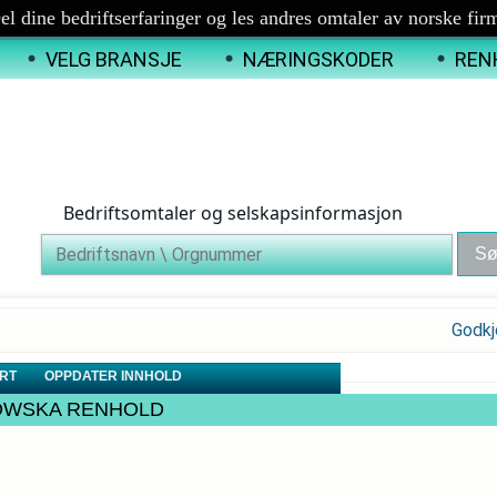
el dine bedriftserfaringer og les andres omtaler av norske fir
VELG BRANSJE
NÆRINGSKODER
REN
Bedriftsomtaler og selskapsinformasjon
Godkj
RT
OPPDATER INNHOLD
KOLOWSKA RENHOLD