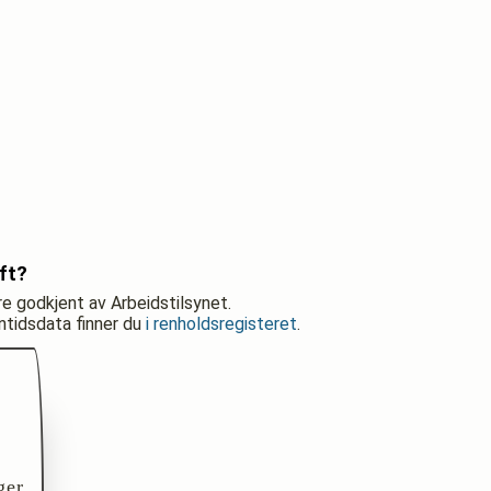
ft?
re godkjent av Arbeidstilsynet.
nntidsdata finner du
i renholdsregisteret
.
ger