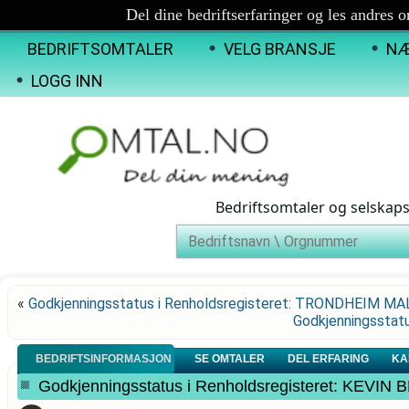
Del dine bedriftserfaringer og les andres 
BEDRIFTSOMTALER
VELG BRANSJE
NÆ
LOGG INN
Bedriftsomtaler og selskap
«
Godkjenningsstatus i Renholdsregisteret: TRONDHEIM 
Godkjenningsstat
BEDRIFTSINFORMASJON
SE OMTALER
DEL ERFARING
KA
Godkjenningsstatus i Renholdsregisteret: KE