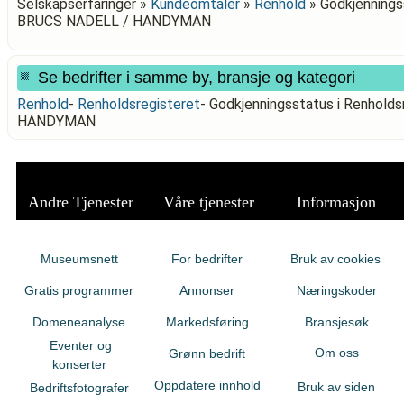
Selskapserfaringer »
Kundeomtaler
»
Renhold
»
Godkjenningss
BRUCS NADELL / HANDYMAN
Se bedrifter i samme by, bransje og kategori
Renhold
-
Renholdsregisteret
-
Godkjenningsstatus i Renhold
HANDYMAN
Andre Tjenester
Våre tjenester
Informasjon
Museumsnett
For bedrifter
Bruk av cookies
Gratis programmer
Annonser
Næringskoder
Domeneanalyse
Markedsføring
Bransjesøk
Eventer og
Om oss
Grønn bedrift
konserter
Oppdatere innhold
Bruk av siden
Bedriftsfotografer