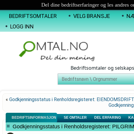
Del dine bedriftserfaringer og les andres 
BEDRIFTSOMTALER
VELG BRANSJE
NÆ
LOGG INN
Bedriftsomtaler og selskap
«
Godkjenningsstatus i Renholdsregisteret: EIENDOMSDRIFT
Godkjenning
BEDRIFTSINFORMASJON
SE OMTALER
DEL ERFARING
KA
Godkjenningsstatus i Renholdsregisteret: PIL