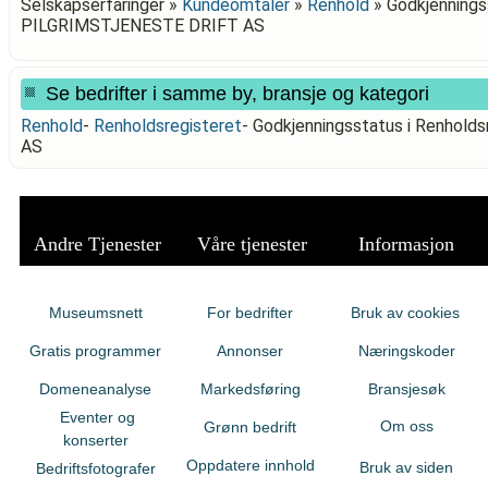
Selskapserfaringer »
Kundeomtaler
»
Renhold
»
Godkjenningss
PILGRIMSTJENESTE DRIFT AS
Se bedrifter i samme by, bransje og kategori
Renhold
-
Renholdsregisteret
-
Godkjenningsstatus i Renhol
AS
Andre Tjenester
Våre tjenester
Informasjon
Museumsnett
For bedrifter
Bruk av cookies
Gratis programmer
Annonser
Næringskoder
Domeneanalyse
Markedsføring
Bransjesøk
Eventer og
Om oss
Grønn bedrift
konserter
Oppdatere innhold
Bruk av siden
Bedriftsfotografer