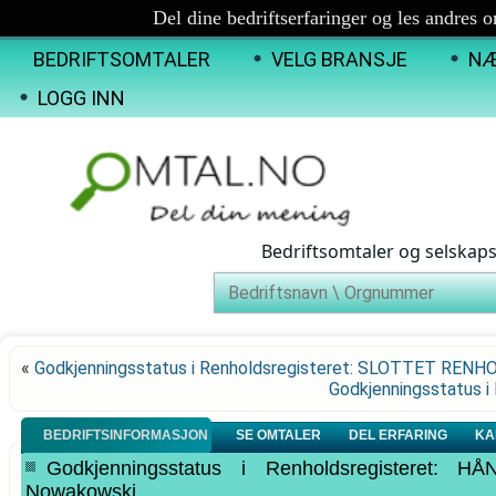
Del dine bedriftserfaringer og les andres 
BEDRIFTSOMTALER
VELG BRANSJE
NÆ
LOGG INN
Bedriftsomtaler og selskap
«
Godkjenningsstatus i Renholdsregisteret: SLOTTET RENH
Godkjenningsstatus 
BEDRIFTSINFORMASJON
SE OMTALER
DEL ERFARING
KA
Godkjenningsstatus i Renholdsregisteret
Nowakowski